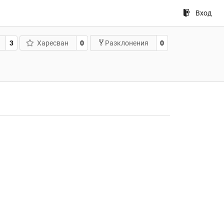
Вход
3
Харесван
0
0
Разклонения