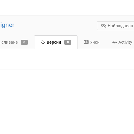
igner
Наблюдаван
а сливане
Версии
Уики
Activity
0
0