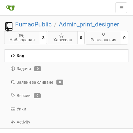
FumaoPublic
Admin_print_designer
/
3
0
0
Наблюдаван
Харесван
Разклонения
Код
Задачи
0
Заявки за сливане
0
Версии
0
Уики
Activity