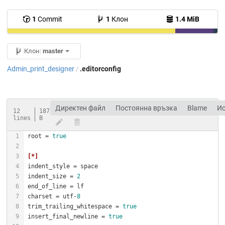
1
Commit
1
Клон
1.4 MiB
Клон:
master
Admin_print_designer
.editorconfig
/
Директен файл
Постоянна връзка
Blame
И
12
187
lines
B
root
 = 
true
[*]
indent_style
indent_size
 = 
2
end_of_line
charset
 = utf-
8
trim_trailing_whitespace
 = 
true
insert_final_newline
 = 
true