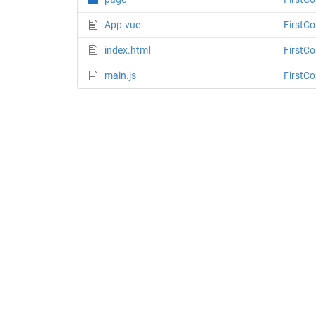
App.vue
FirstC
index.html
FirstC
main.js
FirstC