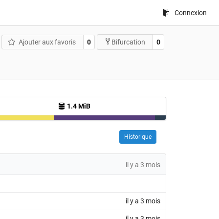
Connexion
Ajouter aux favoris
0
0
Bifurcation
1.4 MiB
Historique
il y a 3 mois
il y a 3 mois
il y a 3 mois