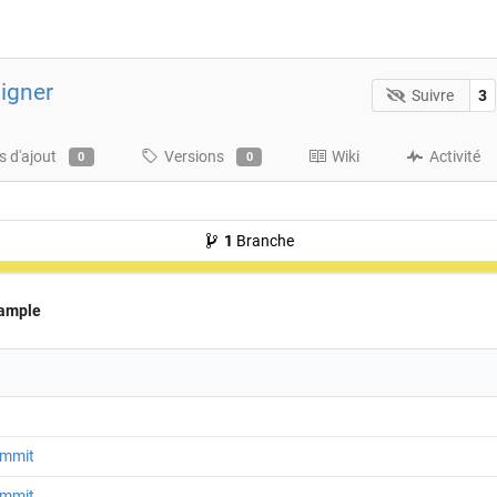
igner
Suivre
3
 d'ajout
Versions
Wiki
Activité
0
0
1
Branche
ample
ommit
ommit