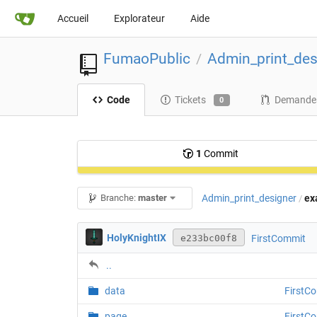
Accueil
Explorateur
Aide
FumaoPublic
Admin_print_des
/
Code
Tickets
Demandes
0
1
Commit
Admin_print_designer
ex
Branche:
master
/
HolyKnightIX
FirstCommit
e233bc00f8
..
data
FirstC
page
FirstC