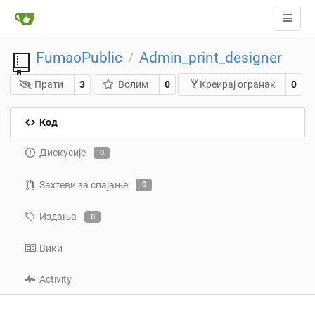
FumaoPublic
Admin_print_designer
/
Прати
3
Волим
0
0
Креирај огранак
Код
Дискусије
0
Захтеви за спајање
0
Издања
0
Вики
Activity