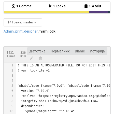
1
Commit
1
Грана
1.4 MiB
Грана:
master
Admin_print_designer
yarn.lock
/
Датотека
Пермалинк
Blame
Историја
8431
336
lines
KiB