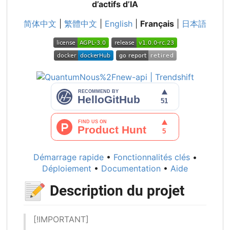
d’actifs d’IA
简体中文
|
繁體中文
|
English
|
Français
|
日本語
Démarrage rapide
•
Fonctionnalités clés
•
Déploiement
•
Documentation
•
Aide
📝
Description du projet
[!IMPORTANT]