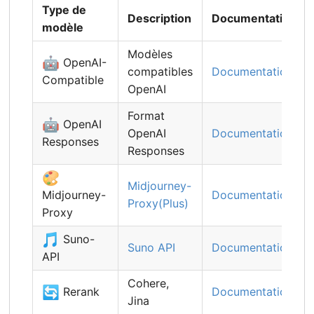
Type de
Description
Documentation
modèle
Modèles
🤖
OpenAI-
compatibles
Documentation
Compatible
OpenAI
Format
🤖
OpenAI
OpenAI
Documentation
Responses
Responses
🎨
Midjourney-
Midjourney-
Documentation
Proxy(Plus)
Proxy
🎵
Suno-
Suno API
Documentation
API
Cohere,
🔄
Rerank
Documentation
Jina