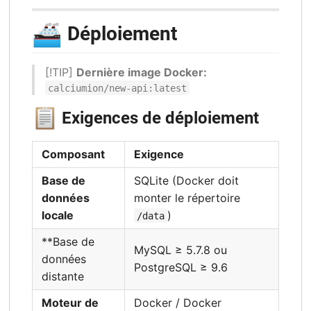
🚢
Déploiement
[!TIP]
Dernière image Docker:
calciumion/new-api:latest
📋
Exigences de déploiement
Composant
Exigence
Base de
SQLite (Docker doit
données
monter le répertoire
locale
)
/data
**Base de
MySQL ≥ 5.7.8 ou
données
PostgreSQL ≥ 9.6
distante
Moteur de
Docker / Docker