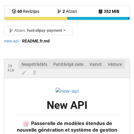
60
Revīzijas
2
Atzari
352 MiB
Atzars:
feat/alipay-payment
new-api
README.fr.md
/
Neapstrādāts
Patstāvīgā saite
Vainot
Vēsture
19
KiB
New API
🍥
Passerelle de modèles étendus de
nouvelle génération et système de gestion