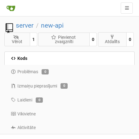
server
new-api
/
Pievienot
1
0
0
Vērot
zvaigznīti
Atdalīts
Kods
Problēmas
0
Izmaiņu pieprasījumi
0
Laidieni
0
Vikivietne
Aktivitāte