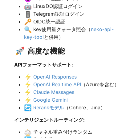
🤖
LinuxDO認証ログイン
📱
Telegram認証ログイン
🔑
OIDC統一認証
🔍
Key使用量クォータ照会（
neko-api-
key-tool
と併用）
🚀
高度な機能
APIフォーマットサポート:
⚡
OpenAI Responses
⚡
OpenAI Realtime API
（Azureを含む）
⚡
Claude Messages
⚡
Google Gemini
🔄
Rerankモデル
（Cohere、Jina）
インテリジェントルーティング:
⚖️
チャネル重み付けランダム