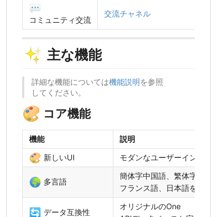
💬
交流チャネル
コミュニティ交流
✨
主な機能
詳細な機能については
機能説明
を参照
してください。
🎨
コア機能
機能
説明
🎨
新しいUI
モダンなユーザーインター
簡体字中国語、繁体字中国
🌍
多言語
フランス語、日本語をサポ
オリジナルのOne
🔄
データ互換性