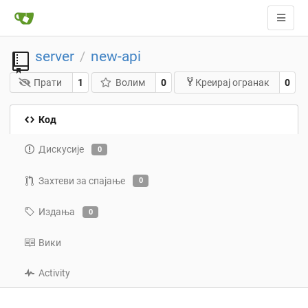
server
new-api
/
Прати
1
Волим
0
0
Креирај огранак
Код
Дискусије
0
Захтеви за спајање
0
Издања
0
Вики
Activity