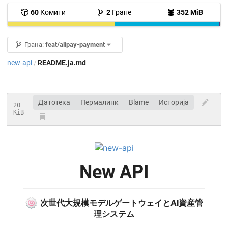
60
Комити
2
Гране
352 MiB
Грана:
feat/alipay-payment
new-api
README.ja.md
/
Датотека
Пермалинк
Blame
Историја
20
KiB
New API
🍥
次世代大規模モデルゲートウェイとAI資産管
理システム