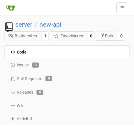
server
new-api
/
Beobachten
1
Favorisieren
0
0
Fork
Code
Issues
0
Pull-Requests
0
Releases
0
Wiki
Aktivität