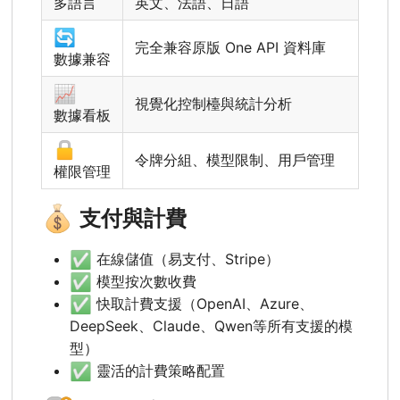
多語言
英文、法語、日語
🔄
完全兼容原版 One API 資料庫
數據兼容
📈
視覺化控制檯與統計分析
數據看板
🔒
令牌分組、模型限制、用戶管理
權限管理
💰
支付與計費
✅
在線儲值（易支付、Stripe）
✅
模型按次數收費
✅
快取計費支援（OpenAI、Azure、
DeepSeek、Claude、Qwen等所有支援的模
型）
✅
靈活的計費策略配置