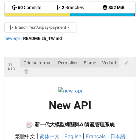
60
Commits
2
Branches
352 MiB
Branch:
feat/alipay-payment
new-api
README.zh_TW.md
/
Originalformat
Permalink
Blame
Verlauf
17
KiB
New API
🍥
新一代大模型網關與AI資產管理系統
繁體中文 |
简体中文
|
English
|
Français
|
日本語