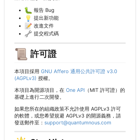
🐛
報告 Bug
💡
提出新功能
📝
改進文件
🔧
提交程式碼
📜
許可證
本項目採用
GNU Affero 通用公共許可證 v3.0
(AGPLv3)
授權。
本項目為開源項目，在
One API
（MIT 許可證）的
基礎上進行二次開發。
如果您所在的組織政策不允許使用 AGPLv3 許可
的軟體，或您希望規避 AGPLv3 的開源義務，請
發送郵件至：
support@quantumnous.com