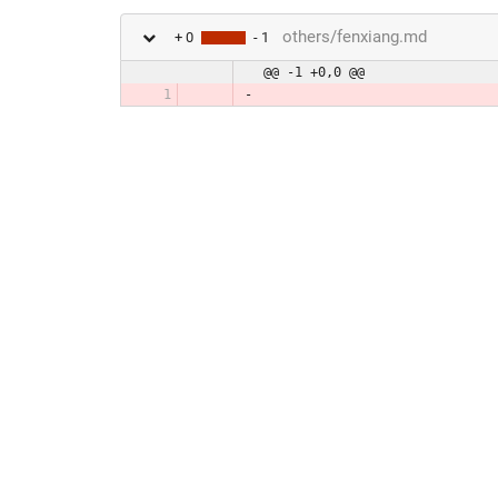
others/fenxiang.md
+ 0
- 1
@@ -1 +0,0 @@