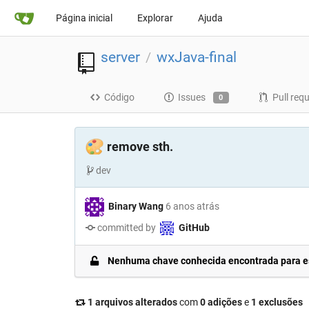
Página inicial
Explorar
Ajuda
server
wxJava-final
/
Código
Issues
Pull req
0
🎨
remove sth.
dev
Binary Wang
6 anos atrás
committed by
GitHub
Nenhuma chave conhecida encontrada para es
1 arquivos alterados
com
0 adições
e
1 exclusões