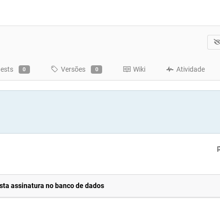
uests
Versões
Wiki
Atividade
0
0
p
ta assinatura no banco de dados