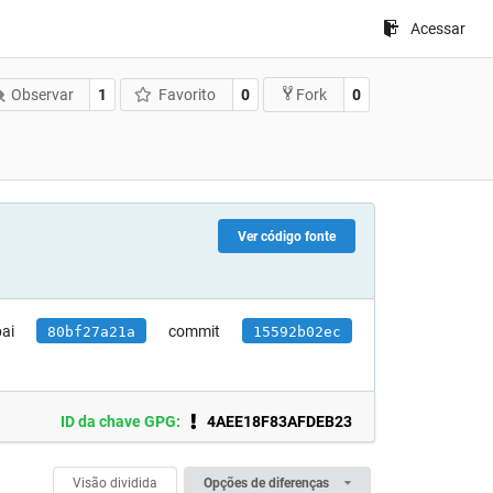
Acessar
Observar
1
Favorito
0
0
Fork
Ver código fonte
ai
commit
80bf27a21a
15592b02ec
ID da chave GPG:
4AEE18F83AFDEB23
Visão dividida
Opções de diferenças