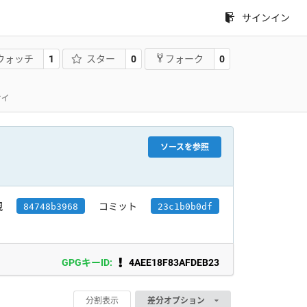
サインイン
ウォッチ
1
スター
0
0
フォーク
ティ
ソースを参照
親
コミット
84748b3968
23c1b0b0df
GPGキーID:
4AEE18F83AFDEB23
分割表示
差分オプション