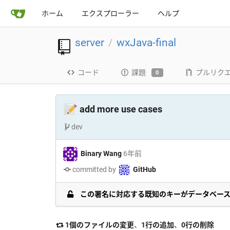
ホーム
エクスプローラー
ヘルプ
server
wxJava-final
/
コード
課題
プルリク
0
📝
add more use cases
dev
Binary Wang
6年前
committed by
GitHub
この署名に対応する既知のキーがデータベー
1個のファイルの変更
、
1行の追加
、
0行の削除