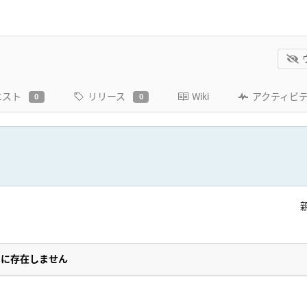
エスト
リリース
Wiki
アクティビ
0
0
スに存在しません