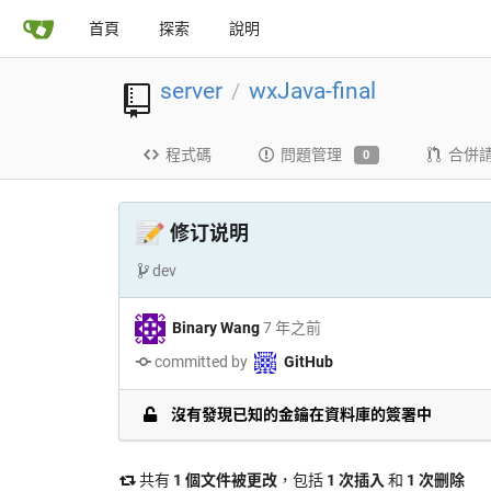
首頁
探索
說明
server
wxJava-final
/
程式碼
問題管理
合併
0
📝
修订说明
dev
Binary Wang
7 年之前
committed by
GitHub
沒有發現已知的金鑰在資料庫的簽署中
共有
1 個文件被更改
，包括
1 次插入
和
1 次删除