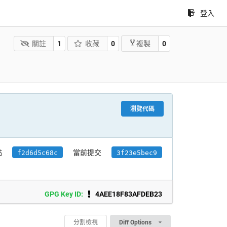
登入
關註
1
收藏
0
0
複製
瀏覽代碼
點
當前提交
f2d6d5c68c
3f23e5bec9
GPG Key ID:
4AEE18F83AFDEB23
分割檢視
Diff Options