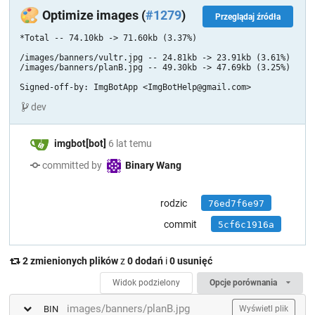
🎨
Optimize images (
#1279
)
Przeglądaj źródła
*Total -- 74.10kb -> 71.60kb (3.37%)

/images/banners/vultr.jpg -- 24.81kb -> 23.91kb (3.61%)

/images/banners/planB.jpg -- 49.30kb -> 47.69kb (3.25%)

Signed-off-by: ImgBotApp <ImgBotHelp@gmail.com>
dev
imgbot[bot]
6 lat temu
committed by
Binary Wang
rodzic
76ed7f6e97
commit
5cf6c1916a
2 zmienionych plików
z
0 dodań
i
0 usunięć
Widok podzielony
Opcje porównania
images/banners/planB.jpg
BIN
Wyświetl plik