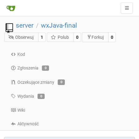
server
wxJava-final
/
Obserwuj
1
Polub
0
0
Forkuj
Kod
Zgłoszenia
0
Oczekujące zmiany
0
Wydania
0
Wiki
Aktywność