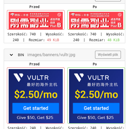
Przed
Po
Szerokość:
740
| Wysokość:
Szerokość:
740
| Wysokość:
240
| Rozmiar:
49 KiB
240
| Rozmiar:
48 KiB
images/banners/vultr.jpg
BIN
Wyświetl plik
Przed
Po
Szerokość:
240
| Wysokość:
Szerokość:
240
| Wysokość: