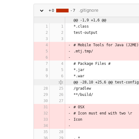
.gitignore
+ 0
- 7
@@ -1,9 +1,6 @@
*.class
test-output
# Mobile Tools for Java (J2ME)
.mtj.tmp/
# Package Files #
*.jar
*.war
@@ -28,10 +25,6 @@ test-config
/gradlew
**/build/
# OSX
# Icon must end with two \r
Icon
._*