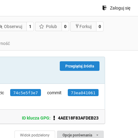
Zaloguj się
Obserwuj
1
Polub
0
0
Forkuj
wność
Przeglądaj źródła
ic
commit
74c5e5f3e7
73ea041061
ID klucza GPG:
4AEE18F83AFDEB23
Widok podzielony
Opcje porównania