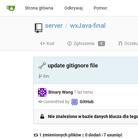
Strona główna
Odkrywaj
Pomoc
server
wxJava-final
/
Kod
Zgłoszenia
Oczeku
0
🔧
update gitignore file
dev
Binary Wang
7 lat temu
committed by
GitHub
Nie znaleziono w bazie danych klucza dla teg
1 zmienionych plików
z
0 dodań
i
7 usunięć