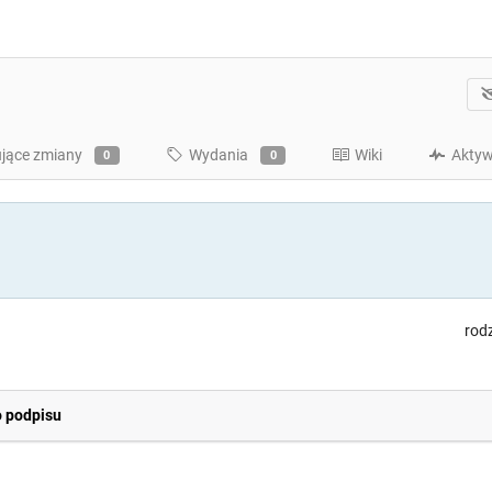
jące zmiany
Wydania
Wiki
Akty
0
0
rodz
o podpisu