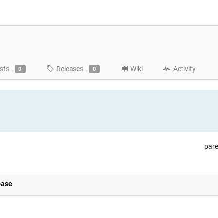
sts
Releases
Wiki
Activity
0
0
pare
base