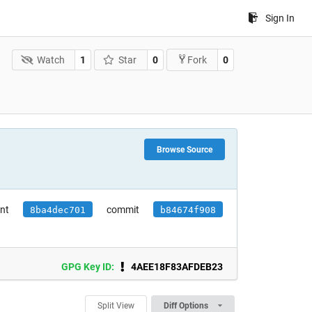
Sign In
Watch
1
Star
0
0
Fork
Browse Source
nt
commit
8ba4dec701
b84674f908
GPG Key ID:
4AEE18F83AFDEB23
Split View
Diff Options