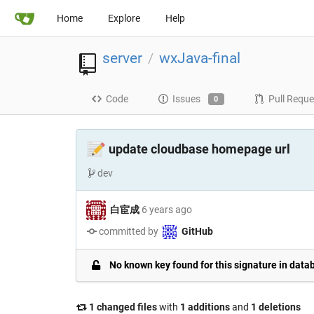
Home
Explore
Help
server
wxJava-final
/
Code
Issues
Pull Reque
0
📝
update cloudbase homepage url
dev
白宦成
6 years ago
committed by
GitHub
No known key found for this signature in data
1 changed files
with
1 additions
and
1 deletions