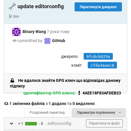
🔧
update editorconfig
Переглянути джерело
dev
Binary Wang
7 роки тому
committed by
GitHub
джерело
0fc8cb025e
коміт
cfda3eaec8
Не вдалося знайти GPG ключ що відповідає даному
підпису
Ідентифікатор GPG ключа:
4AEE18F83AFDEB23
1 змінених файлів
з
1 додано
та
0 видалено
Розділений перегляд
Параметри порівняння
.editorconfig
+ 1
- 0
Переглянути файл