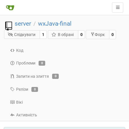
server
wxJava-final
/
Слідкувати
1
В обрані
0
0
Форк
Код
Проблеми
0
Запити на злиття
0
Релізи
0
Вікі
Активність