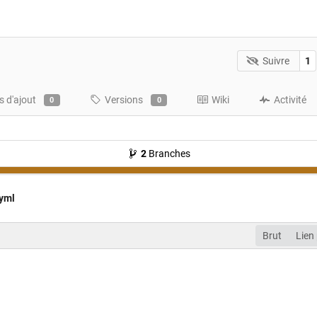
Suivre
1
 d'ajout
Versions
Wiki
Activité
0
0
2
Branches
.yml
Brut
Lien