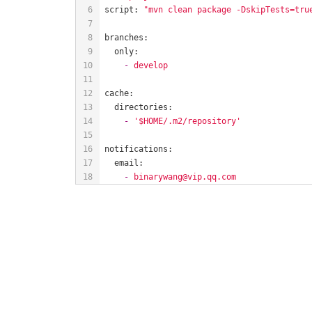
script:
"mvn clean package -DskipTests=tru
branches:
only:
-
develop
cache:
directories:
-
'$HOME/.m2/repository'
notifications:
email:
-
binarywang@vip.qq.com