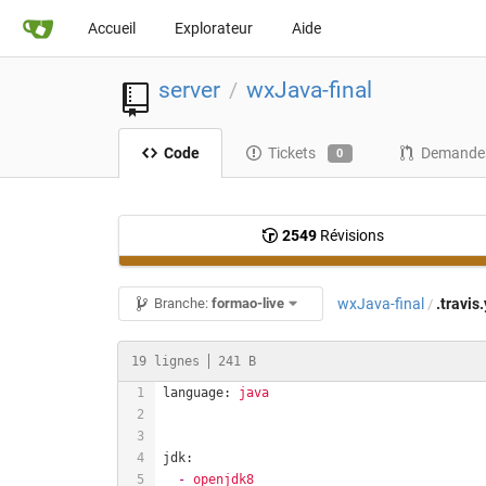
Accueil
Explorateur
Aide
server
wxJava-final
/
Code
Tickets
Demandes
0
2549
Révisions
wxJava-final
.travis
Branche:
formao-live
/
19 lignes
241 B
language:
java
jdk:
-
openjdk8