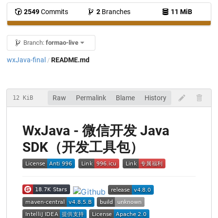
2549
Commits
2
Branches
11 MiB
Branch:
formao-live
wxJava-final
README.md
/
Raw
Permalink
Blame
History
12 KiB
WxJava - 微信开发 Java
SDK（开发工具包）