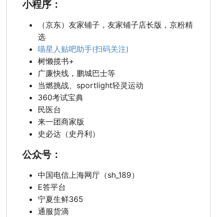
小程序：
（京东）友家铺子，友家铺子店长版，京粉精
选
喵星人贴吧助手(扫码关注)
树懒揽书+
广廉快线，鹏城巴士等
当燃挑战、sportlight轻灵运动
360考试宝典
民医台
来一团商家版
史必达（史丹利）
公众号：
中国电信上海网厅（sh_189）
E答平台
宁夏生鲜365
通服货滴