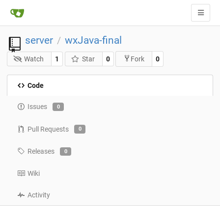
server
wxJava-final
/
Watch
1
Star
0
0
Fork
Code
Issues
0
Pull Requests
0
Releases
0
Wiki
Activity