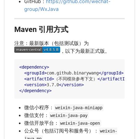
GitHub：
https://github.com/wechat-
group/WxJava
Maven 引用方式
注意：最新版本（包括测试版）为
，以下为最新正式版。
<
dependency
>
<
groupId
>
com.github.binarywang
</
groupId
>
<
artifactId
>
（不同模块参考下文）
</
artifactId
>
<
version
>
3.7.0
</
version
>
</
dependency
>
微信小程序：
weixin-java-miniapp
微信支付：
weixin-java-pay
微信开放平台：
weixin-java-open
公众号（包括订阅号和服务号）：
weixin-
java-mp