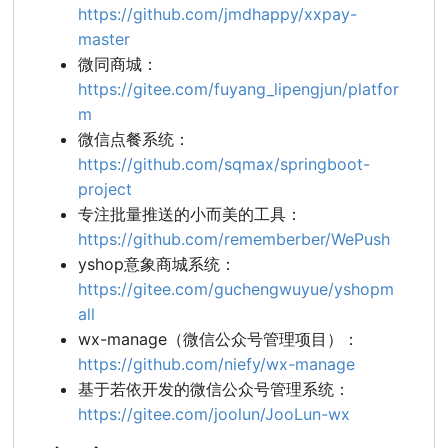
https://github.com/jmdhappy/xxpay-
master
微同商城：
https://gitee.com/fuyang_lipengjun/platfor
m
微信点餐系统：
https://github.com/sqmax/springboot-
project
专注批量推送的小而美的工具：
https://github.com/rememberber/WePush
yshop意象商城系统：
https://gitee.com/guchengwuyue/yshopm
all
wx-manage（微信公众号管理项目）：
https://github.com/niefy/wx-manage
基于若依开发的微信公众号管理系统：
https://gitee.com/joolun/JooLun-wx