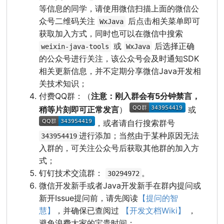
等信息的同学，请使用微信扫描上面的微信公
众号二维码关注
后点击相关菜单即可
WxJava
获取加入方式，同时也可以在微信中搜索
或
后选择正确
weixin-java-tools
WxJava
的公众号进行关注，该公众号会及时通知SDK
相关更新信息，并不定期分享微信Java开发相
关技术知识；
付费QQ群：（
注意：刚入群会有5分钟禁言，
稍等片刻即可正常发言
）
或
，或者请自行搜索群号
进行添加；当然由于某种原因无法
343954419
入群的，可关注公众号后获取其他群的加入方
式；
钉钉技术交流群：
。
30294972
微信开发新手或者Java开发新手在群内提问或
新开Issue提问前，请先阅读
【提问的智
慧】
，并确保已查阅过
【开发文档Wiki】
，
避免浪费大家的宝贵时间；