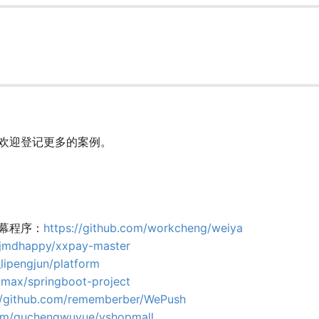
欢迎登记更多的案例。
幕程序：
https://github.com/workcheng/weiya
m/jmdhappy/xxpay-master
lipengjun/platform
qmax/springboot-project
//github.com/rememberber/WePush
com/guchengwuyue/yshopmall