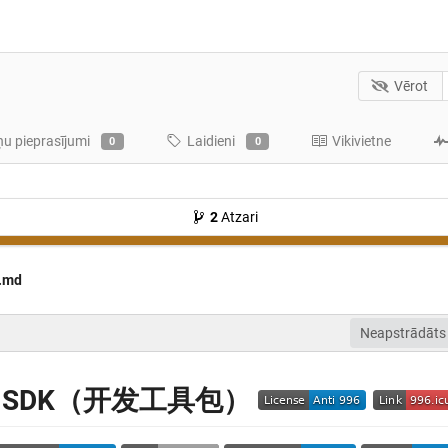
Vērot
ņu pieprasījumi
Laidieni
Vikivietne
0
0
2
Atzari
.md
Neapstrādāts
ava SDK（开发工具包）