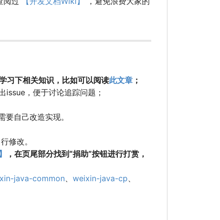
查阅过
【开发文档Wiki】
，避免浪费大家的
学习下相关知识，比如可以阅读
此文章
；
出issue，便于讨论追踪问题；
则需要自己改造实现。
自行修改。
】
，在页尾部分找到“捐助”按钮进行打赏，
xin-java-common
、
weixin-java-cp
、