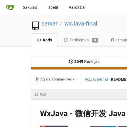
Sākums
Izpētīt
Palīdzība
server
wxJava-final
/
Kods
Problēmas
Izmai
0
2549
Revīzijas
wxJava-final
README
Atzars:
formao-live
/
12 KiB
WxJava - 微信开发 J