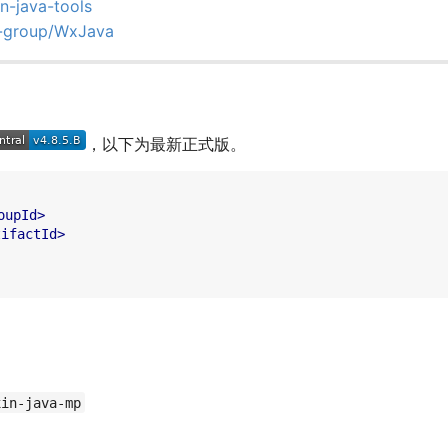
in-java-tools
t-group/WxJava
，以下为最新正式版。
oupId
>
tifactId
>
xin-java-mp