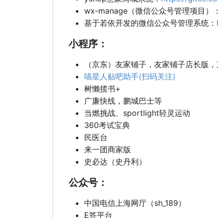
wx-manage（微信公众号管理项目）
基于若依开发的微信公众号管理系统：
小程序：
（京东）友家铺子，友家铺子店长版，
喵星人贴吧助手(扫码关注)
树懒揽书+
广廉快线，鹏城巴士等
当燃挑战、sportlight轻灵运动
360考试宝典
民医台
来一团商家版
史必达（史丹利）
公众号：
中国电信上海网厅（sh_189）
E答平台