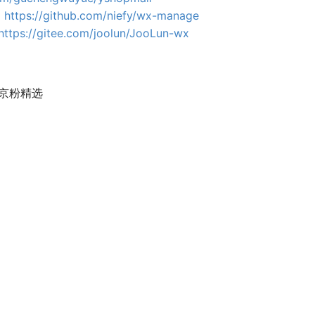
：
https://github.com/niefy/wx-manage
https://gitee.com/joolun/JooLun-wx
京粉精选