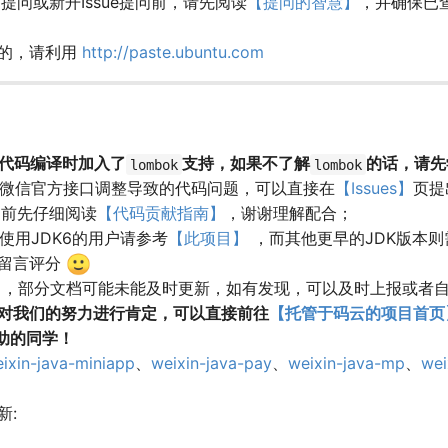
提问或新开Issue提问前，请先阅读
【提问的智慧】
，并确保已
息的，请利用
http://paste.ubuntu.com
化代码编译时加入了
支持，如果不了解
的话，请先
lombok
lombok
于微信官方接口调整导致的代码问题，可以直接在
【Issues】
页提
之前先仔细阅读
【代码贡献指南】
，谢谢理解配合；
在使用JDK6的用户请参考
【此项目】
，而其他更早的JDK版本
🙂
留言评分
】
，部分文档可能未能及时更新，如有发现，可以及时上报或者
对我们的努力进行肯定，可以直接前往
【托管于码云的项目首页
助的同学！
ixin-java-miniapp
、
weixin-java-pay
、
weixin-java-mp
、
wei
新: