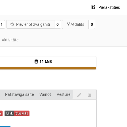
Pierakstīties
1
Pievienot zvaigznīti
0
0
Atdalīts
Aktivitāte
11 MiB
Patstāvīgā saite
Vainot
Vēsture