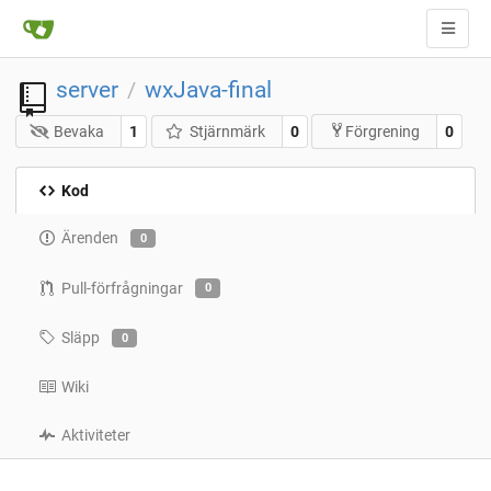
server
wxJava-final
/
Bevaka
1
Stjärnmärk
0
0
Förgrening
Kod
Ärenden
0
Pull-förfrågningar
0
Släpp
0
Wiki
Aktiviteter