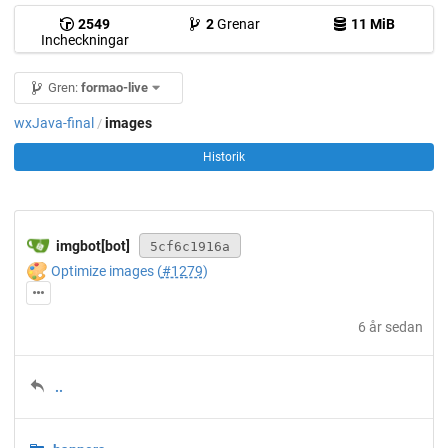
2549
2
Grenar
11 MiB
Incheckningar
Gren:
formao-live
wxJava-final
images
/
Historik
imgbot[bot]
5cf6c1916a
🎨
Optimize images (
#1279
)
6 år sedan
..