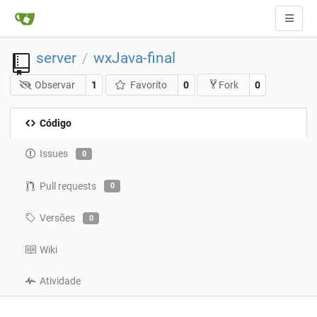
server
wxJava-final
/
Observar
1
Favorito
0
0
Fork
Código
Issues
0
Pull requests
0
Versões
0
Wiki
Atividade