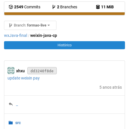
2549
Commits
2
Branches
11 MiB
Branch:
formao-live
wxJava-final
weixin-java-cp
/
Histórico
xhxu
dd3240f8de
update weixin pay
5 anos atrás
..
src