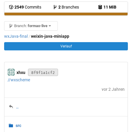
2549
Commits
2
Branches
11 MiB
Branch:
formao-live
wxJava-final
weixin-java-miniapp
/
Verlauf
xhxu
8f9f1a1cf2
//wxscheme
vor 2 Jahren
..
src