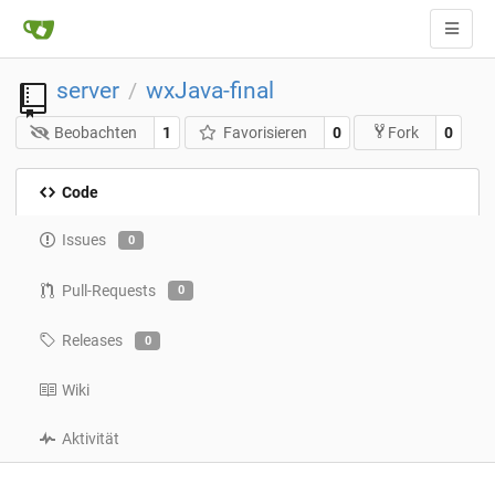
server
wxJava-final
/
Beobachten
1
Favorisieren
0
0
Fork
Code
Issues
0
Pull-Requests
0
Releases
0
Wiki
Aktivität