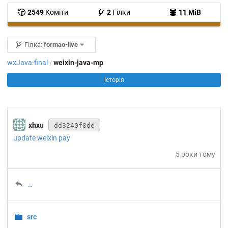
2549
Коміти
2
Гілки
11 MiB
Гілка:
formao-live
wxJava-final
weixin-java-mp
/
Історія
xhxu
dd3240f8de
update weixin pay
5 роки тому
..
src