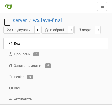
server
wxJava-final
/
Слідкувати
1
В обрані
0
0
Форк
Код
Проблеми
0
Запити на злиття
0
Релізи
0
Вікі
Активність