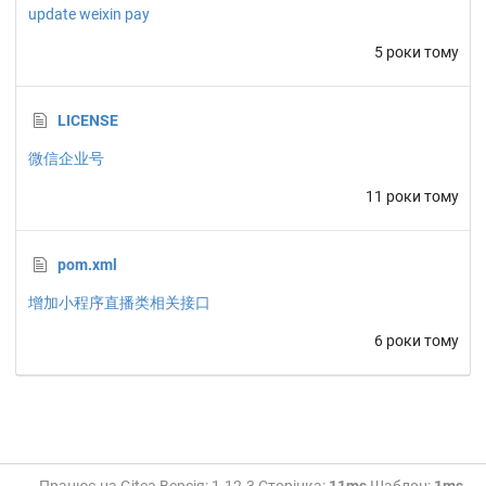
update weixin pay
5 роки тому
LICENSE
微信企业号
11 роки тому
pom.xml
增加小程序直播类相关接口
6 роки тому