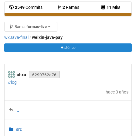
2549
Commits
2
Ramas
11 MiB
Rama:
formao-live
wxJava-final
weixin-java-pay
/
Histórico
xhxu
6299762a76
//log
hace 3 años
..
src