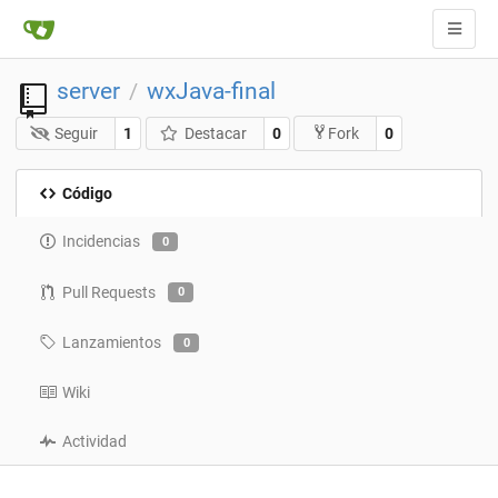
server
wxJava-final
/
Seguir
1
Destacar
0
0
Fork
Código
Incidencias
0
Pull Requests
0
Lanzamientos
0
Wiki
Actividad