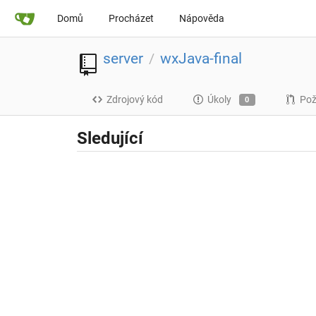
Domů
Procházet
Nápověda
server
wxJava-final
/
Zdrojový kód
Úkoly
Pož
0
Sledující