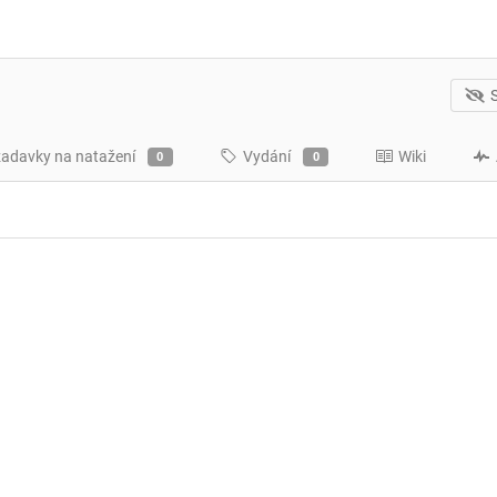
adavky na natažení
Vydání
Wiki
0
0