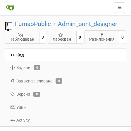
FumaoPublic
Admin_print_designer
/
3
0
0
Наблюдаван
Харесван
Разклонения
Код
Задачи
0
Заявки за сливане
0
Версии
0
Уики
Activity