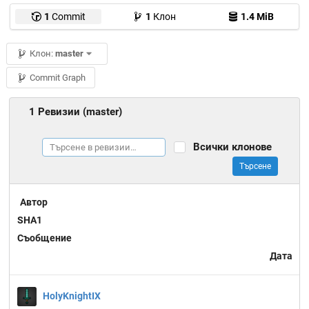
1
Commit
1
Клон
1.4 MiB
Клон:
master
Commit Graph
1 Ревизии (master)
Всички клонове
Търсене
Автор
SHA1
Съобщение
Дата
HolyKnightIX