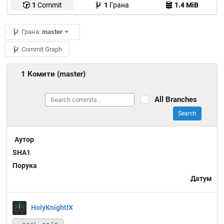
1
Commit
1
Грана
1.4 MiB
Грана:
master
Commit Graph
1 Комити (master)
All Branches
Search
Аутор
SHA1
Порука
Датум
HolyKnightIX