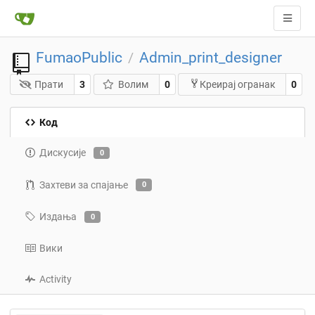
FumaoPublic
Admin_print_designer
/
Прати
3
Волим
0
0
Креирај огранак
Код
Дискусије
0
Захтеви за спајање
0
Издања
0
Вики
Activity