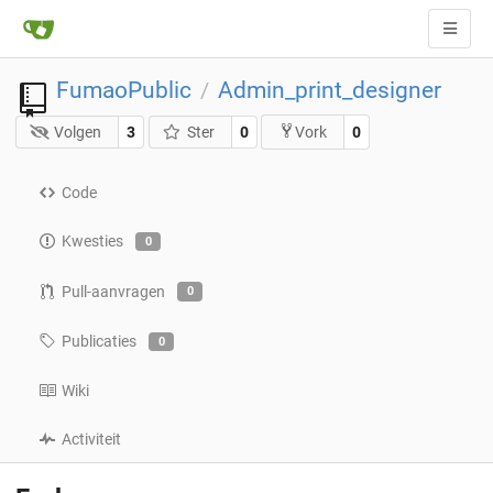
FumaoPublic
Admin_print_designer
/
Volgen
3
Ster
0
0
Vork
Code
Kwesties
0
Pull-aanvragen
0
Publicaties
0
Wiki
Activiteit