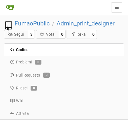
FumaoPublic
Admin_print_designer
/
Segui
3
Vota
0
0
Forka
Codice
Problemi
0
Pull Requests
0
Rilasci
0
Wiki
Attività