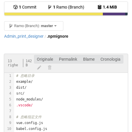
1
Commit
1
Ramo (Branch)
1.4 MiB
Ramo (Branch):
master
Admin_print_designer
.npmignore
/
Originale
Permalink
Blame
Cronologia
13
142
righe
B
# 忽略目录
.vscode/
# 忽略指定文件