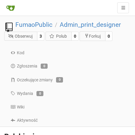
FumaoPublic
Admin_print_designer
/
Obserwuj
3
Polub
0
0
Forkuj
Kod
Zgłoszenia
0
Oczekujące zmiany
0
Wydania
0
Wiki
Aktywność