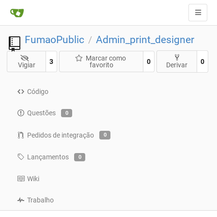
FumaoPublic
Admin_print_designer
/
Marcar como
3
0
0
Vigiar
favorito
Derivar
Código
Questões
0
Pedidos de integração
0
Lançamentos
0
Wiki
Trabalho