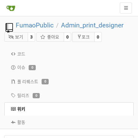
FumaoPublic
Admin_print_designer
/
보기
3
좋아요
0
0
포크
코드
이슈
0
풀 리퀘스트
0
릴리즈
0
위키
활동