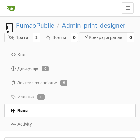
FumaoPublic
Admin_print_designer
/
Прати
3
Волим
0
0
Креирај огранак
Код
Дискусије
0
Захтеви за спајање
0
Издања
0
Вики
Activity