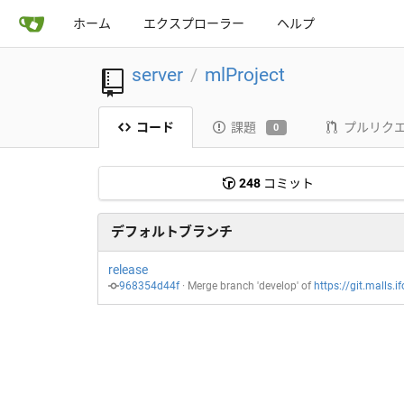
ホーム
エクスプローラー
ヘルプ
server
mlProject
/
コード
課題
プルリク
0
248
コミット
デフォルトブランチ
release
968354d44f
 · 
Merge branch 'develop' of 
https://git.malls.iform