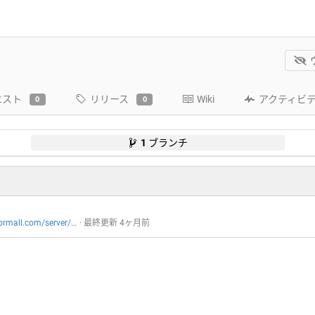
エスト
リリース
Wiki
アクティビ
0
0
1
ブランチ
all.com/server/mlProject
 · 最終更新 
 into release
4ヶ月前