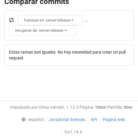
Comparar commits
...
fusionar en: server:release
recuperar de: server:release
Estas ramas son iguales. No hay necesidad para crear un pull
request.
Impulsado por Gitea Versión: 1.12.3 Página:
10ms
Plantilla:
0ms
español
JavaScript licenses
API
Página web
Go1.14.6