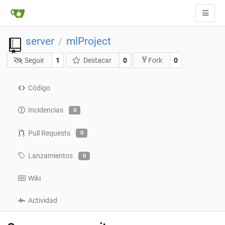
server
mlProject
/
Seguir
1
Destacar
0
0
Fork
Código
Incidencias
0
Pull Requests
0
Lanzamientos
0
Wiki
Actividad