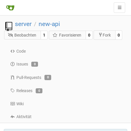
server
new-api
/
Beobachten
1
Favorisieren
0
0
Fork
Code
Issues
0
Pull-Requests
0
Releases
0
Wiki
Aktivität