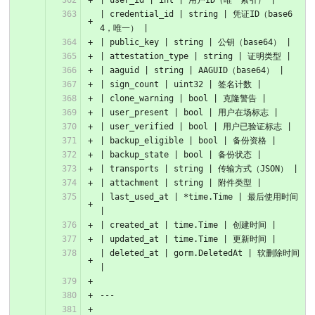
| user_id | int | 用户ID（唯一索引） |
| credential_id | string | 凭证ID（base6
4，唯一） |
| public_key | string | 公钥（base64） |
| attestation_type | string | 证明类型 |
| aaguid | string | AAGUID（base64） |
| sign_count | uint32 | 签名计数 |
| clone_warning | bool | 克隆警告 |
| user_present | bool | 用户在场标志 |
| user_verified | bool | 用户已验证标志 |
| backup_eligible | bool | 备份资格 |
| backup_state | bool | 备份状态 |
| transports | string | 传输方式（JSON） |
| attachment | string | 附件类型 |
| last_used_at | *time.Time | 最后使用时间 
|
| created_at | time.Time | 创建时间 |
| updated_at | time.Time | 更新时间 |
| deleted_at | gorm.DeletedAt | 软删除时间 
|
---