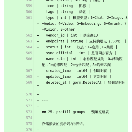
| description | string | 描述 |
| icon | string | 图标 |
| tags | string | 标签 |
| type | int | 模型类型：1=Chat, 2=Image, 3
=Audio, 4=Video, 5=Embedding, 6=Rerank, 7
=Vision, 8=Other |
| vendor_id | int | 供应商ID |
| endpoints | string | 支持的端点（JSON） |
| status | int | 状态：1=启用，0=禁用 |
| sync_official | int | 是否同步官方 |
| name_rule | int | 名称匹配规则：0=精确匹
配，1=前缀匹配，2=包含匹配，3=后缀匹配 |
| created_time | int64 | 创建时间 |
| updated_time | int64 | 更新时间 |
| deleted_at | gorm.DeletedAt | 软删除时间 
|
---
## 25. prefill_groups - 预填充组表
存储预设的提示词/内容组。