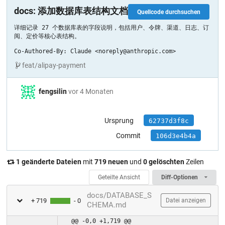
docs: 添加数据库表结构文档
Quellcode durchsuchen
详细记录 27 个数据库表的字段说明，包括用户、令牌、渠道、日志、订
阅、定价等核心表结构。

Co-Authored-By: Claude <noreply@anthropic.com>
feat/alipay-payment
fengsilin
vor 4 Monaten
Ursprung
62737d3f8c
Commit
106d3e4b4a
1 geänderte Dateien
mit
719 neuen
und
0 gelöschten
Zeilen
Geteilte Ansicht
Diff-Optionen
docs/DATABASE_S
+ 719
- 0
Datei anzeigen
CHEMA.md
@@ -0,0 +1,719 @@