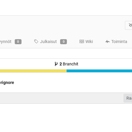
yynnöt
Julkaisut
Wiki
Toiminta
0
0
2
Branchit
erignore
Ra