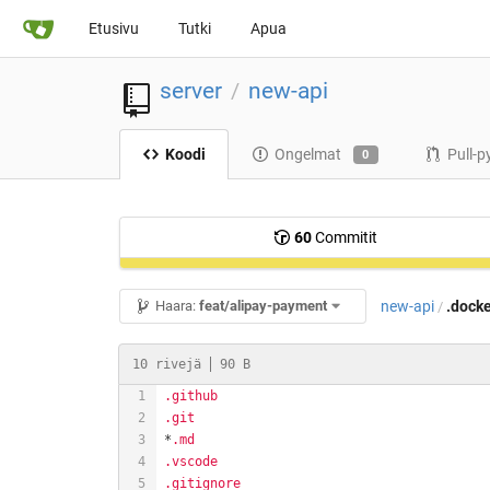
Etusivu
Tutki
Apua
server
new-api
/
Koodi
Ongelmat
Pull-p
0
60
Commitit
new-api
.dock
Haara:
feat/alipay-payment
/
10 rivejä
90 B
.github
.git
*
.md
.vscode
.gitignore