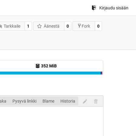
Kirjaudu sisään
Tarkkaile
1
Äänestä
0
0
Fork
352 MiB
aka
Pysyvä linkki
Blame
Historia