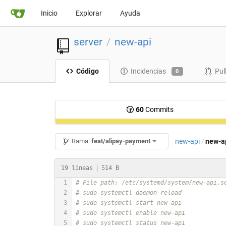
Inicio
Explorar
Ayuda
server
new-api
/
Código
Incidencias
Pul
0
60
Commits
new-api
new-ap
Rama:
feat/alipay-payment
/
19 líneas
514 B
# File path: /etc/systemd/system/new-api.s
# sudo systemctl daemon-reload
# sudo systemctl start new-api
# sudo systemctl enable new-api
# sudo systemctl status new-api