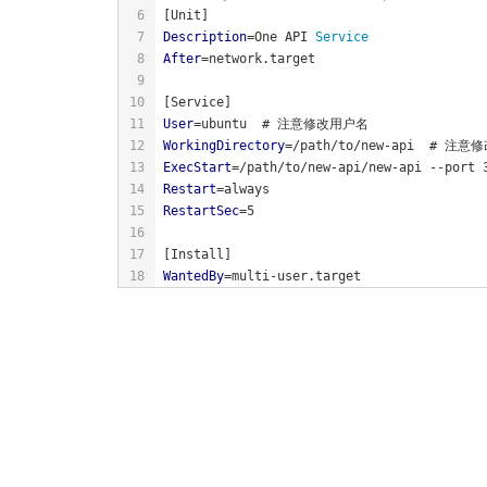
Description
=One API
After
User
WorkingDirectory
ExecStart
=/path/to/new-api/new-api --port 
Restart
RestartSec
WantedBy
=multi-user.target