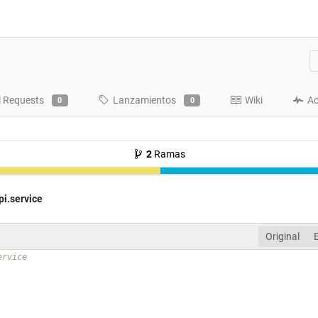
l Requests
Lanzamientos
Wiki
Ac
0
0
2
Ramas
i.service
Original
ervice