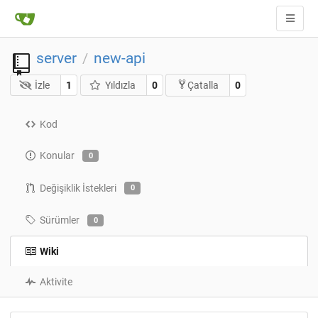
server
new-api
/
İzle
1
Yıldızla
0
0
Çatalla
Kod
Konular
0
Değişiklik İstekleri
0
Sürümler
0
Wiki
Aktivite