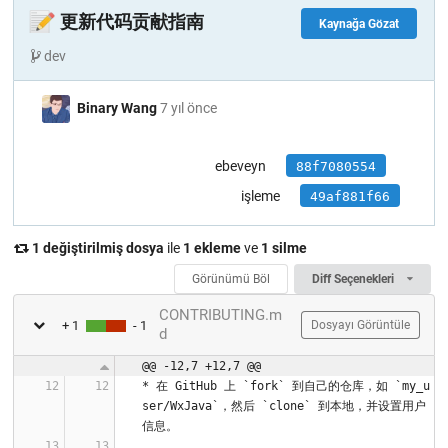
📝
更新代码贡献指南
Kaynağa Gözat
dev
Binary Wang
7 yıl önce
ebeveyn
88f7080554
işleme
49af881f66
1 değiştirilmiş dosya
ile
1 ekleme
ve
1 silme
Görünümü Böl
Diff Seçenekleri
CONTRIBUTING.m
+ 1
- 1
Dosyayı Görüntüle
d
@@ -12,7 +12,7 @@
* 在 GitHub 上 `fork` 到自己的仓库，如 `my_u
ser/WxJava`，然后 `clone` 到本地，并设置用户
信息。