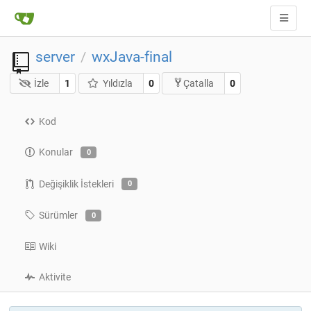
server
wxJava-final
/
İzle
1
Yıldızla
0
0
Çatalla
Kod
Konular
0
Değişiklik İstekleri
0
Sürümler
0
Wiki
Aktivite