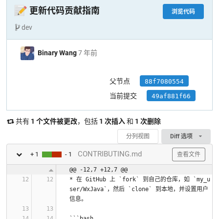
📝
更新代码贡献指南
浏览代码
dev
Binary Wang
7 年前
父节点
88f7080554
当前提交
49af881f66
共有
1 个文件被更改
，包括
1 次插入
和
1 次删除
分列视图
Diff 选项
CONTRIBUTING.md
+ 1
- 1
查看文件
@@ -12,7 +12,7 @@
* 在 GitHub 上 `fork` 到自己的仓库，如 `my_u
ser/WxJava`，然后 `clone` 到本地，并设置用户
信息。
```bash