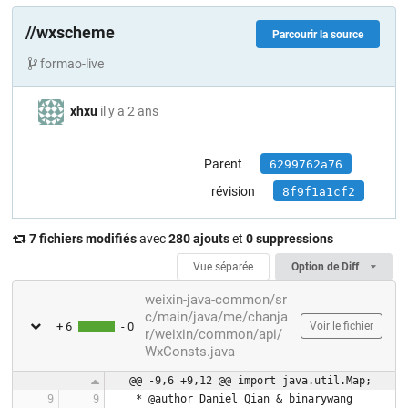
//wxscheme
Parcourir la source
formao-live
xhxu
il y a 2 ans
Parent
6299762a76
révision
8f9f1a1cf2
7 fichiers modifiés
avec
280 ajouts
et
0 suppressions
Vue séparée
Option de Diff
weixin-java-common/sr
c/main/java/me/chanja
+ 6
- 0
Voir le fichier
r/weixin/common/api/
WxConsts.java
@@ -9,6 +9,12 @@ import java.util.Map;
 * @author Daniel Qian & binarywang