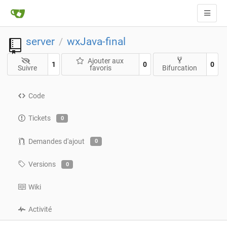
server
wxJava-final
/
Ajouter aux
1
0
0
Suivre
favoris
Bifurcation
Code
Tickets
0
Demandes d'ajout
0
Versions
0
Wiki
Activité