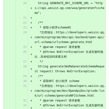
  String GENERATE_NFC_SCHEME_URL = "http
s://api.weixin.qq.com/wxa/generatenfcsche
me";
  /**
   * 获取小程序scheme码
   *文档地址：https://developers.weixin.qq.
com/miniprogram/dev/api-backend/open-api/
url-scheme/urlscheme.generate.html
   * @param request 请求参数
   * @throws WxErrorException 生成失败时抛
出，具体错误码请看文档
   */
  String generate(WxMaGenerateSchemeReque
st request) throws WxErrorException;
  /**
   * 获取NFC 的小程序 scheme
   *文档地址：https://developers.weixin.qq.
com/miniprogram/dev/OpenApiDoc/qrcode-lin
k/url-scheme/generateNFCScheme.html
   * @param request 请求参数
   * @throws WxErrorException 生成失败时抛