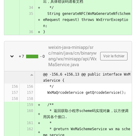
出，具体错误码请看文档
   */
  String generateNFC(WxMaGenerateNfcSchem
eRequest request) throws WxErrorExceptio
n;
}
weixin-java-miniapp/sr
c/main/java/cn/binaryw
+ 7
- 0
Voir le fichier
ang/wx/miniapp/api/Wx
MaService.java
@@ -156,6 +156,13 @@ public interface WxM
aService {
   */
  WxMaQrcodeService getQrcodeService();
  /**
   * 返回获取小程序scheme码实现对象，以方便调
用其各个接口.
   *
   * @return WxMaSchemeService wx ma sche
me service