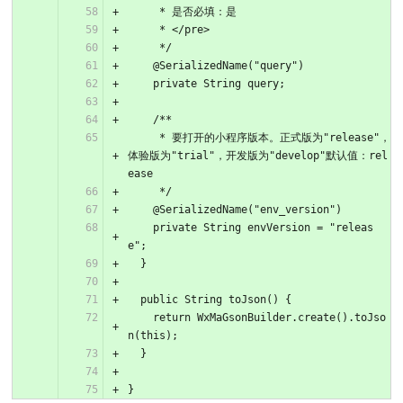
     * 是否必填：是
     * </pre>
     */
    @SerializedName("query")
    private String query;
    /**
     * 要打开的小程序版本。正式版为"release"，
体验版为"trial"，开发版为"develop"默认值：rel
ease
     */
    @SerializedName("env_version")
    private String envVersion = "releas
e";
  }
  public String toJson() {
    return WxMaGsonBuilder.create().toJso
n(this);
  }
}