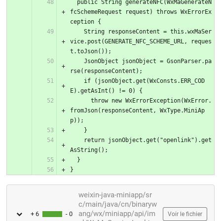
  public String generateNFC(WxMaGenerateN
fcSchemeRequest request) throws WxErrorEx
ception {
    String responseContent = this.wxMaSer
vice.post(GENERATE_NFC_SCHEME_URL, reques
t.toJson());
    JsonObject jsonObject = GsonParser.pa
rse(responseContent);
    if (jsonObject.get(WxConsts.ERR_COD
E).getAsInt() != 0) {
      throw new WxErrorException(WxError.
fromJson(responseContent, WxType.MiniAp
p));
    }
    return jsonObject.get("openlink").get
AsString();
  }
}
weixin-java-miniapp/sr
c/main/java/cn/binaryw
ang/wx/miniapp/api/im
+ 6
- 0
Voir le fichier