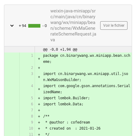
weixin-java-miniapp/sr
c/main/java/cn/binary
wang/wx/miniapp/bea
+ 94
- 0
Voir le fichier
n/scheme/WxMaGene
rateSchemeRequest.ja
va
@@ -0,0 +1,94 @@
package cn.binarywang.wx.miniapp.bean.sch
eme;
import cn.binarywang.wx.miniapp.util.jso
n.WxMaGsonBuilder;
import com.google.gson.annotations.Serial
izedName;
import lombok.Builder;
import lombok.Data;
/**
 * @author : cofedream
 * created on  : 2021-01-26
 */