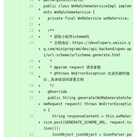
@AllArgsConstructor
public class WxMaSchemeServiceImpl implem
ents WxMaSchemeService {
  private final WxMaService wxMaService;
  /**
   * 获取小程序scheme码
   * 文档地址：https://developers.weixin.q
q.com/miniprogram/dev/api-backend/open-ap
i/url-scheme/urlscheme.generate.html
   *
   * @param request 请求参数
   * @throws WxErrorException 生成失败时抛
出，具体错误码请看文档
   */
  @Override
  public String generate(WxMaGenerateSche
meRequest request) throws WxErrorExceptio
n {
    String responseContent = this.wxMaSer
vice.post(GENERATE_SCHEME_URL, request.to
Json());
    JsonObject jsonObject = GsonParser.pa