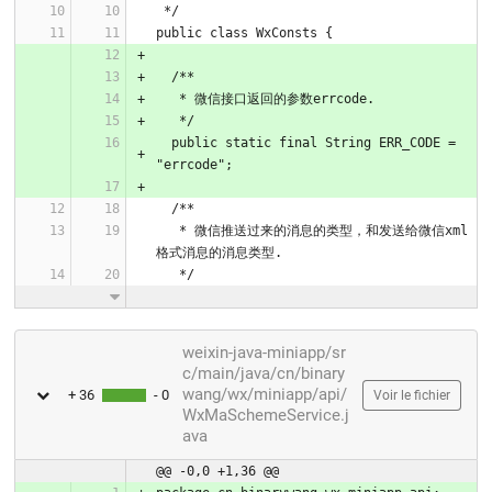
 */
public class WxConsts {
  /**
   * 微信接口返回的参数errcode.
   */
  public static final String ERR_CODE = 
"errcode";
  /**
   * 微信推送过来的消息的类型，和发送给微信xml
格式消息的消息类型.
   */
weixin-java-miniapp/sr
c/main/java/cn/binary
wang/wx/miniapp/api/
+ 36
- 0
Voir le fichier
WxMaSchemeService.j
ava
@@ -0,0 +1,36 @@