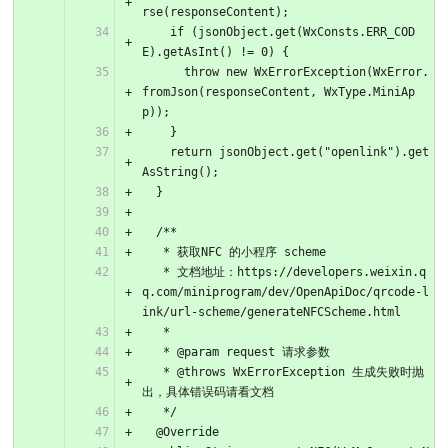
rse(responseContent);
    if (jsonObject.get(WxConsts.ERR_COD
E).getAsInt() != 0) {
      throw new WxErrorException(WxError.
fromJson(responseContent, WxType.MiniAp
p));
    }
    return jsonObject.get("openlink").get
AsString();
  }
  /**
   * 获取NFC 的小程序 scheme
   * 文档地址：https://developers.weixin.q
q.com/miniprogram/dev/OpenApiDoc/qrcode-l
ink/url-scheme/generateNFCScheme.html
   *
   * @param request 请求参数
   * @throws WxErrorException 生成失败时抛
出，具体错误码请看文档
   */
  @Override