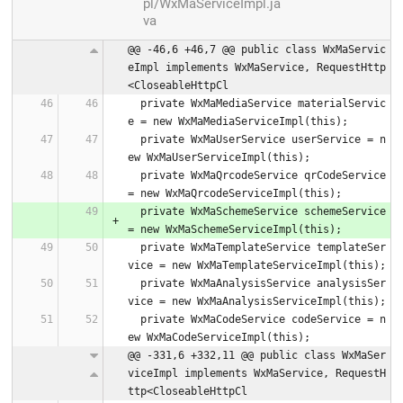
pl/WxMaServiceImpl.ja
va
@@ -46,6 +46,7 @@ public class WxMaServic
eImpl implements WxMaService, RequestHttp
<CloseableHttpCl
  private WxMaMediaService materialServic
e = new WxMaMediaServiceImpl(this);
  private WxMaUserService userService = n
ew WxMaUserServiceImpl(this);
  private WxMaQrcodeService qrCodeService 
= new WxMaQrcodeServiceImpl(this);
  private WxMaSchemeService schemeService 
= new WxMaSchemeServiceImpl(this);
  private WxMaTemplateService templateSer
vice = new WxMaTemplateServiceImpl(this);
  private WxMaAnalysisService analysisSer
vice = new WxMaAnalysisServiceImpl(this);
  private WxMaCodeService codeService = n
ew WxMaCodeServiceImpl(this);
@@ -331,6 +332,11 @@ public class WxMaSer
viceImpl implements WxMaService, RequestH
ttp<CloseableHttpCl