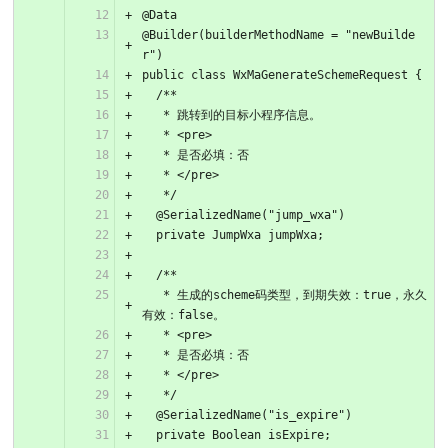
@Data
@Builder(builderMethodName = "newBuilde
r")
public class WxMaGenerateSchemeRequest {
  /**
   * 跳转到的目标小程序信息。
   * <pre>
   * 是否必填：否
   * </pre>
   */
  @SerializedName("jump_wxa")
  private JumpWxa jumpWxa;
  /**
   * 生成的scheme码类型，到期失效：true，永久
有效：false。
   * <pre>
   * 是否必填：否
   * </pre>
   */
  @SerializedName("is_expire")
  private Boolean isExpire;