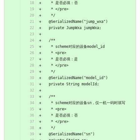
   * 是否必填：否
   * </pre>
   */
  @SerializedName("jump_wxa")
  private JumpWxa jumpWxa;
  /**
   * scheme对应的设备model_id
   * <pre>
   * 是否必填：是
   * </pre>
   */
  @SerializedName("model_id")
  private String modelId;
  /**
   * scheme对应的设备sn，仅一机一码时填写
   * <pre>
   * 是否必填：否
   * </pre>
   */
  @SerializedName("sn")