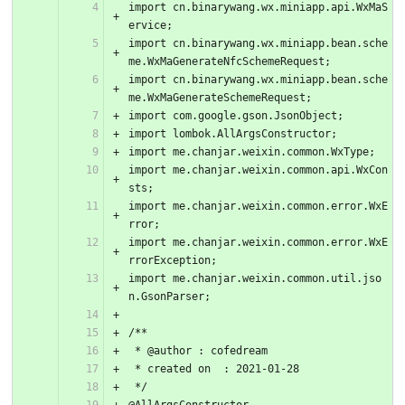
import cn.binarywang.wx.miniapp.api.WxMaS
ervice;
import cn.binarywang.wx.miniapp.bean.sche
me.WxMaGenerateNfcSchemeRequest;
import cn.binarywang.wx.miniapp.bean.sche
me.WxMaGenerateSchemeRequest;
import com.google.gson.JsonObject;
import lombok.AllArgsConstructor;
import me.chanjar.weixin.common.WxType;
import me.chanjar.weixin.common.api.WxCon
sts;
import me.chanjar.weixin.common.error.WxE
rror;
import me.chanjar.weixin.common.error.WxE
rrorException;
import me.chanjar.weixin.common.util.jso
n.GsonParser;
/**
 * @author : cofedream
 * created on  : 2021-01-28
 */