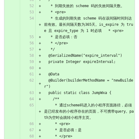
   * 到期失效的 scheme 码的失效间隔天数。
   * <pre>
   * 生成的到期失效 scheme 码在该间隔时间到达
前有效。最长间隔天数为365天。is_expire 为 tru
e 且 expire_type 为 1 时必填   * <pre>
   * 是否必填：否
   * </pre>
   */
  @SerializedName("expire_interval")
  private Integer expireInterval;
  @Data
  @Builder(builderMethodName = "newBuilde
r")
  public static class JumpWxa {
    /**
     * 通过scheme码进入的小程序页面路径，必须
是已经发布的小程序存在的页面，不可携带query。pa
th为空时会跳转小程序主页。
     * <pre>
     * 是否必填：是
     * </pre>