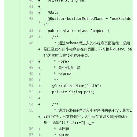
  private String sn;
  @Data
  @Builder(builderMethodName = "newBuilde
r")
  public static class JumpWxa {
    /**
     * 通过scheme码进入的小程序页面路径，必须
是已经发布的小程序存在的页面，不可携带query。pa
th为空时会跳转小程序主页。
     * <pre>
     * 是否必填：是
     * </pre>
     */
    @SerializedName("path")
    private String path;
    /**
     * 通过scheme码进入小程序时的query，最大1
28个字符，只支持数字，大小写英文以及部分特殊字
符：!#$&'()*+,/:;=?@-._~
     * 返回值
     * <pre>