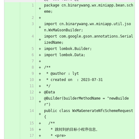
package cn.binarywang.wx.miniapp.bean.sch
eme;
import cn.binarywang.wx.miniapp.util.jso
n.WxMaGsonBuilder;
import com.google.gson.annotations.Serial
izedName;
import lombok.Builder;
import lombok.Data;
/**
 * @author : lyt
 * created on  : 2023-07-31
 */
@Data
@Builder(builderMethodName = "newBuilde
r")
public class WxMaGenerateNfcSchemeRequest 
{
  /**
   * 跳转到的目标小程序信息。
   * <pre>