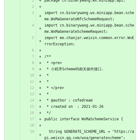
package cn.binarywang.wx.miniapp.api;
import cn.binarywang.wx.miniapp.bean.sche
me.WxMaGenerateNfcSchemeRequest;
import cn.binarywang.wx.miniapp.bean.sche
me.WxMaGenerateSchemeRequest;
import me.chanjar.weixin.common.error.WxE
rrorException;
/**
 * <pre>
 * 小程序Scheme码相关操作接口.
 *
 *
 * </pre>
 *
 * @author : cofedream
 * created on  : 2021-01-26
 */
public interface WxMaSchemeService {
  String GENERATE_SCHEME_URL = "https://a
pi.weixin.qq.com/wxa/generatescheme";