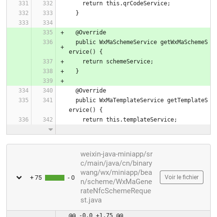
    return this.qrCodeService;
  }
  @Override
  public WxMaSchemeService getWxMaSchemeS
ervice() {
    return schemeService;
  }
  @Override
  public WxMaTemplateService getTemplateS
ervice() {
    return this.templateService;
weixin-java-miniapp/sr
c/main/java/cn/binary
wang/wx/miniapp/bea
+ 75
- 0
Voir le fichier
n/scheme/WxMaGene
rateNfcSchemeReque
st.java
@@ -0,0 +1,75 @@