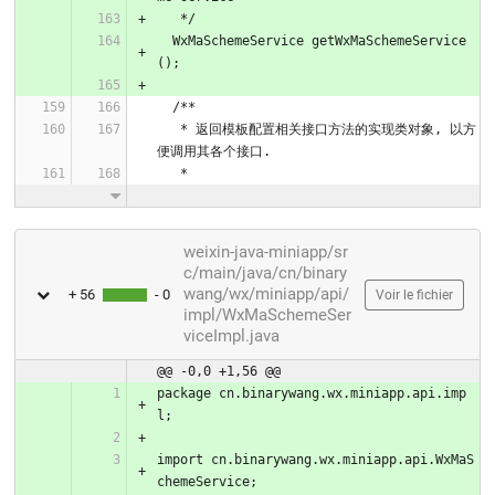
   */
  WxMaSchemeService getWxMaSchemeService
();
  /**
   * 返回模板配置相关接口方法的实现类对象, 以方
便调用其各个接口.
   *
weixin-java-miniapp/sr
c/main/java/cn/binary
wang/wx/miniapp/api/
+ 56
- 0
Voir le fichier
impl/WxMaSchemeSer
viceImpl.java
@@ -0,0 +1,56 @@
package cn.binarywang.wx.miniapp.api.imp
l;
import cn.binarywang.wx.miniapp.api.WxMaS
chemeService;