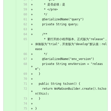
     * 是否必填：是
     * </pre>
     */
    @SerializedName("query")
    private String query;
    /**
     * 要打开的小程序版本。正式版为"release"，
体验版为"trial"，开发版为"develop"默认值：rel
ease
     */
    @SerializedName("env_version")
    private String envVersion = "releas
e";
  }
  public String toJson() {
    return WxMaGsonBuilder.create().toJso
n(this);
  }
}