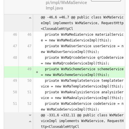
pi/impl/WxMaService
Impl.java
@@ -46,6 +46,7 @@ public class WxMaServic
eImpl implements WxMaService, RequestHttp
<CloseableHttpCl
  private WxMaMediaService materialServic
e = new WxMaMediaServiceImpl(this);
  private WxMaUserService userService = n
ew WxMaUserServiceImpl(this);
  private WxMaQrcodeService qrCodeService 
= new WxMaQrcodeServiceImpl(this);
  private WxMaSchemeService schemeService 
= new WxMaSchemeServiceImpl(this);
  private WxMaTemplateService templateSer
vice = new WxMaTemplateServiceImpl(this);
  private WxMaAnalysisService analysisSer
vice = new WxMaAnalysisServiceImpl(this);
  private WxMaCodeService codeService = n
ew WxMaCodeServiceImpl(this);
@@ -331,6 +332,11 @@ public class WxMaSer
viceImpl implements WxMaService, RequestH
ttp<CloseableHttpCl