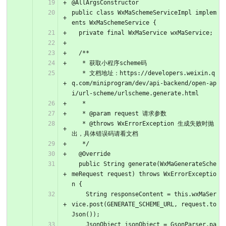
@AllArgsConstructor
public class WxMaSchemeServiceImpl implem
ents WxMaSchemeService {
  private final WxMaService wxMaService;
  /**
   * 获取小程序scheme码
   * 文档地址：https://developers.weixin.q
q.com/miniprogram/dev/api-backend/open-ap
i/url-scheme/urlscheme.generate.html
   *
   * @param request 请求参数
   * @throws WxErrorException 生成失败时抛
出，具体错误码请看文档
   */
  @Override
  public String generate(WxMaGenerateSche
meRequest request) throws WxErrorExceptio
n {
    String responseContent = this.wxMaSer
vice.post(GENERATE_SCHEME_URL, request.to
Json());
    JsonObject jsonObject = GsonParser.pa