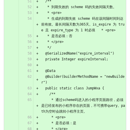
  /**
   * 到期失效的 scheme 码的失效间隔天数。
   * <pre>
   * 生成的到期失效 scheme 码在该间隔时间到达
前有效。最长间隔天数为365天。is_expire 为 tru
e 且 expire_type 为 1 时必填   * <pre>
   * 是否必填：否
   * </pre>
   */
  @SerializedName("expire_interval")
  private Integer expireInterval;
  @Data
  @Builder(builderMethodName = "newBuilde
r")
  public static class JumpWxa {
    /**
     * 通过scheme码进入的小程序页面路径，必须
是已经发布的小程序存在的页面，不可携带query。pa
th为空时会跳转小程序主页。
     * <pre>
     * 是否必填：是
     * </pre>