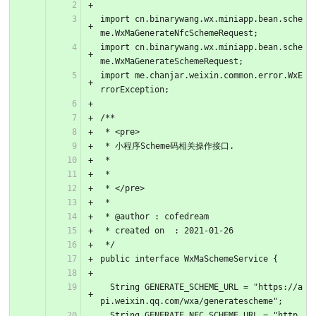
import cn.binarywang.wx.miniapp.bean.sche
me.WxMaGenerateNfcSchemeRequest;
import cn.binarywang.wx.miniapp.bean.sche
me.WxMaGenerateSchemeRequest;
import me.chanjar.weixin.common.error.WxE
rrorException;
/**
 * <pre>
 * 小程序Scheme码相关操作接口.
 *
 *
 * </pre>
 *
 * @author : cofedream
 * created on  : 2021-01-26
 */
public interface WxMaSchemeService {
  String GENERATE_SCHEME_URL = "https://a
pi.weixin.qq.com/wxa/generatescheme";
  String GENERATE_NFC_SCHEME_URL = "http