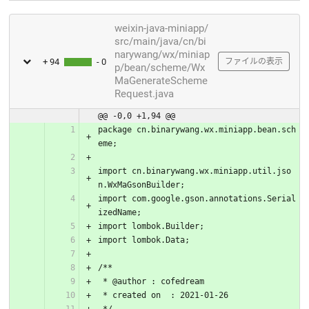
weixin-java-miniapp/
src/main/java/cn/bi
narywang/wx/miniap
+ 94
- 0
ファイルの表示
p/bean/scheme/Wx
MaGenerateScheme
Request.java
@@ -0,0 +1,94 @@
package cn.binarywang.wx.miniapp.bean.sch
eme;
import cn.binarywang.wx.miniapp.util.jso
n.WxMaGsonBuilder;
import com.google.gson.annotations.Serial
izedName;
import lombok.Builder;
import lombok.Data;
/**
 * @author : cofedream
 * created on  : 2021-01-26