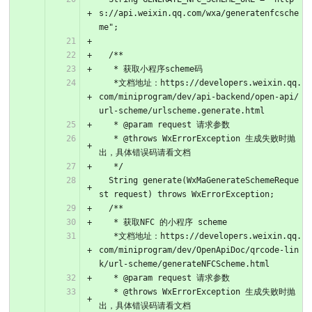
s://api.weixin.qq.com/wxa/generatenfcsche
me";
  /**
   * 获取小程序scheme码
   *文档地址：https://developers.weixin.qq.
com/miniprogram/dev/api-backend/open-api/
url-scheme/urlscheme.generate.html
   * @param request 请求参数
   * @throws WxErrorException 生成失败时抛
出，具体错误码请看文档
   */
  String generate(WxMaGenerateSchemeReque
st request) throws WxErrorException;
  /**
   * 获取NFC 的小程序 scheme
   *文档地址：https://developers.weixin.qq.
com/miniprogram/dev/OpenApiDoc/qrcode-lin
k/url-scheme/generateNFCScheme.html
   * @param request 请求参数
   * @throws WxErrorException 生成失败时抛
出，具体错误码请看文档