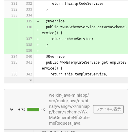
    return this.qrCodeService;
  }
  @Override
  public WxMaSchemeService getWxMaSchemeS
ervice() {
    return schemeService;
  }
  @Override
  public WxMaTemplateService getTemplateS
ervice() {
    return this.templateService;
weixin-java-miniapp/
src/main/java/cn/bi
narywang/wx/miniap
+ 75
- 0
ファイルの表示
p/bean/scheme/Wx
MaGenerateNfcSche
meRequest.java