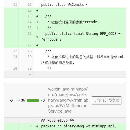
public class WxConsts {
  /**
   * 微信接口返回的参数errcode.
   */
  public static final String ERR_CODE = 
"errcode";
  /**
   * 微信推送过来的消息的类型，和发送给微信xml
格式消息的消息类型.
   */
weixin-java-miniapp/
src/main/java/cn/bi
narywang/wx/miniap
+ 36
- 0
ファイルの表示
p/api/WxMaScheme
Service.java
@@ -0,0 +1,36 @@
package cn.binarywang.wx.miniapp.api;