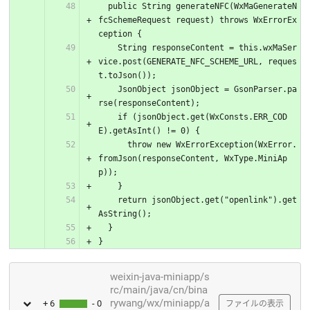
  public String generateNFC(WxMaGenerateN
fcSchemeRequest request) throws WxErrorEx
ception {
    String responseContent = this.wxMaSer
vice.post(GENERATE_NFC_SCHEME_URL, reques
t.toJson());
    JsonObject jsonObject = GsonParser.pa
rse(responseContent);
    if (jsonObject.get(WxConsts.ERR_COD
E).getAsInt() != 0) {
      throw new WxErrorException(WxError.
fromJson(responseContent, WxType.MiniAp
p));
    }
    return jsonObject.get("openlink").get
AsString();
  }
}
weixin-java-miniapp/s
rc/main/java/cn/bina
rywang/wx/miniapp/a
+ 6
- 0
ファイルの表示