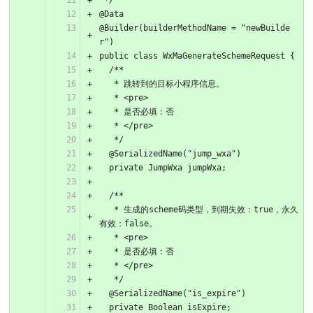
 */
@Data
@Builder(builderMethodName = "newBuilde
r")
public class WxMaGenerateSchemeRequest {
  /**
   * 跳转到的目标小程序信息。
   * <pre>
   * 是否必填：否
   * </pre>
   */
  @SerializedName("jump_wxa")
  private JumpWxa jumpWxa;
  /**
   * 生成的scheme码类型，到期失效：true，永久
有效：false。
   * <pre>
   * 是否必填：否
   * </pre>
   */
  @SerializedName("is_expire")
  private Boolean isExpire;