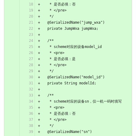
   * 是否必填：否
   * </pre>
   */
  @SerializedName("jump_wxa")
  private JumpWxa jumpWxa;
  /**
   * scheme对应的设备model_id
   * <pre>
   * 是否必填：是
   * </pre>
   */
  @SerializedName("model_id")
  private String modelId;
  /**
   * scheme对应的设备sn，仅一机一码时填写
   * <pre>
   * 是否必填：否
   * </pre>
   */
  @SerializedName("sn")