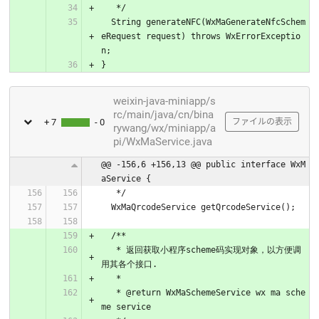
   */
  String generateNFC(WxMaGenerateNfcSchem
eRequest request) throws WxErrorExceptio
n;
}
weixin-java-miniapp/s
rc/main/java/cn/bina
+ 7
- 0
ファイルの表示
rywang/wx/miniapp/a
pi/WxMaService.java
@@ -156,6 +156,13 @@ public interface WxM
aService {
   */
  WxMaQrcodeService getQrcodeService();
  /**
   * 返回获取小程序scheme码实现对象，以方便调
用其各个接口.
   *
   * @return WxMaSchemeService wx ma sche
me service