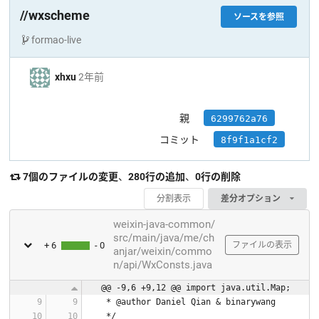
//wxscheme
ソースを参照
formao-live
xhxu
2年前
親
6299762a76
コミット
8f9f1a1cf2
7個のファイルの変更
、
280行の追加
、
0行の削除
分割表示
差分オプション
weixin-java-common/
src/main/java/me/ch
+ 6
- 0
ファイルの表示
anjar/weixin/commo
n/api/WxConsts.java
@@ -9,6 +9,12 @@ import java.util.Map;
 * @author Daniel Qian & binarywang
 */