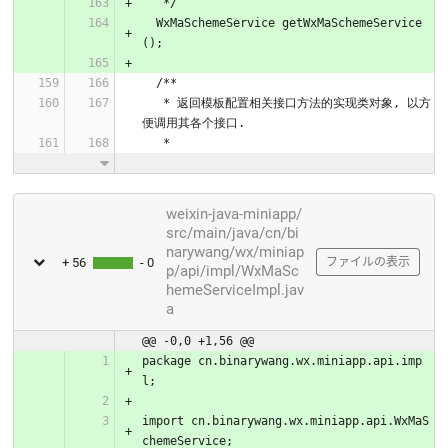
   */
  WxMaSchemeService getWxMaSchemeService
();
  /**
   * 返回模板配置相关接口方法的实现类对象, 以方
便调用其各个接口.
   *
weixin-java-miniapp/
src/main/java/cn/bi
narywang/wx/miniap
+ 56
- 0
ファイルの表示
p/api/impl/WxMaSc
hemeServiceImpl.jav
a
@@ -0,0 +1,56 @@
package cn.binarywang.wx.miniapp.api.imp
l;
import cn.binarywang.wx.miniapp.api.WxMaS
chemeService;