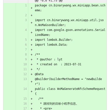
@@ -0,0 +1,75 @@
package cn.binarywang.wx.miniapp.bean.sch
eme;
import cn.binarywang.wx.miniapp.util.jso
n.WxMaGsonBuilder;
import com.google.gson.annotations.Serial
izedName;
import lombok.Builder;
import lombok.Data;
/**
 * @author : lyt
 * created on  : 2023-07-31
 */
@Data
@Builder(builderMethodName = "newBuilde
r")
public class WxMaGenerateNfcSchemeRequest 
{
  /**
   * 跳转到的目标小程序信息。
   * <pre>