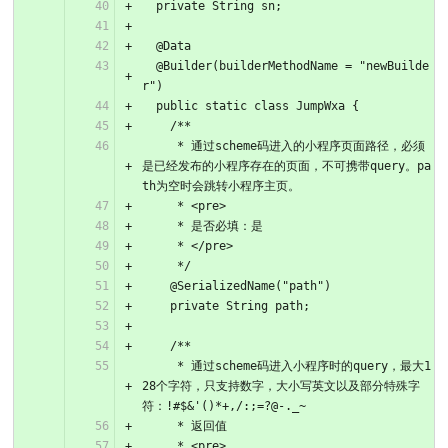
  private String sn;
  @Data
  @Builder(builderMethodName = "newBuilde
r")
  public static class JumpWxa {
    /**
     * 通过scheme码进入的小程序页面路径，必须
是已经发布的小程序存在的页面，不可携带query。pa
th为空时会跳转小程序主页。
     * <pre>
     * 是否必填：是
     * </pre>
     */
    @SerializedName("path")
    private String path;
    /**
     * 通过scheme码进入小程序时的query，最大1
28个字符，只支持数字，大小写英文以及部分特殊字
符：!#$&'()*+,/:;=?@-._~
     * 返回值
     * <pre>