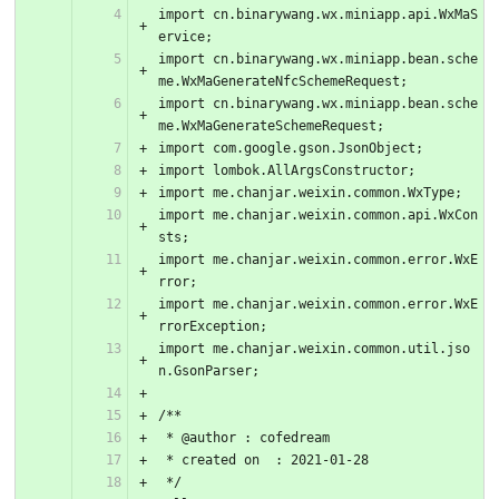
import cn.binarywang.wx.miniapp.api.WxMaS
ervice;
import cn.binarywang.wx.miniapp.bean.sche
me.WxMaGenerateNfcSchemeRequest;
import cn.binarywang.wx.miniapp.bean.sche
me.WxMaGenerateSchemeRequest;
import com.google.gson.JsonObject;
import lombok.AllArgsConstructor;
import me.chanjar.weixin.common.WxType;
import me.chanjar.weixin.common.api.WxCon
sts;
import me.chanjar.weixin.common.error.WxE
rror;
import me.chanjar.weixin.common.error.WxE
rrorException;
import me.chanjar.weixin.common.util.jso
n.GsonParser;
/**
 * @author : cofedream
 * created on  : 2021-01-28
 */