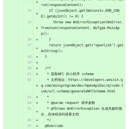
rse(responseContent);
    if (jsonObject.get(WxConsts.ERR_COD
E).getAsInt() != 0) {
      throw new WxErrorException(WxError.
fromJson(responseContent, WxType.MiniAp
p));
    }
    return jsonObject.get("openlink").get
AsString();
  }
  /**
   * 获取NFC 的小程序 scheme
   * 文档地址：https://developers.weixin.q
q.com/miniprogram/dev/OpenApiDoc/qrcode-l
ink/url-scheme/generateNFCScheme.html
   *
   * @param request 请求参数
   * @throws WxErrorException 生成失败时抛
出，具体错误码请看文档
   */
  @Override