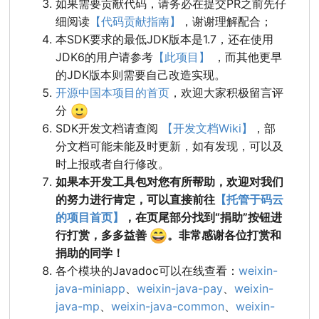
如果需要贡献代码，请务必在提交PR之前先仔
细阅读
【代码贡献指南】
，谢谢理解配合；
本SDK要求的最低JDK版本是1.7，还在使用
JDK6的用户请参考
【此项目】
，而其他更早
的JDK版本则需要自己改造实现。
开源中国本项目的首页
，欢迎大家积极留言评
🙂
分
SDK开发文档请查阅
【开发文档Wiki】
，部
分文档可能未能及时更新，如有发现，可以及
时上报或者自行修改。
如果本开发工具包对您有所帮助，欢迎对我们
的努力进行肯定，可以直接前往
【托管于码云
的项目首页】
，在页尾部分找到“捐助”按钮进
😄
行打赏，多多益善
。非常感谢各位打赏和
捐助的同学！
各个模块的Javadoc可以在线查看：
weixin-
java-miniapp
、
weixin-java-pay
、
weixin-
java-mp
、
weixin-java-common
、
weixin-