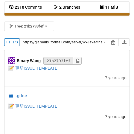
2310
Commits
2
Branches
11 MiB
Tree:
21b2793fef
HTTPS
Binary Wang
21b2793fef
📝
更新ISSUE_TEMPLATE
7 years ago
.gitee
📝
更新ISSUE_TEMPLATE
7 years ago