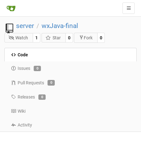
server
wxJava-final
/
Watch
1
Star
0
0
Fork
Code
Issues
0
Pull Requests
0
Releases
0
Wiki
Activity