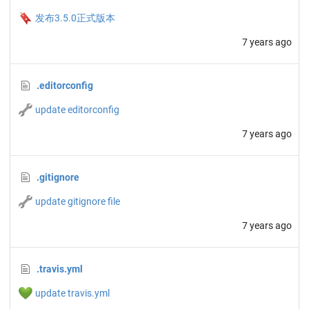
🔖
发布3.5.0正式版本
7 years ago
.editorconfig
🔧
update editorconfig
7 years ago
.gitignore
🔧
update gitignore file
7 years ago
.travis.yml
💚
update travis.yml