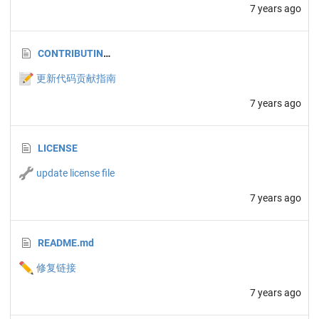
7 years ago
CONTRIBUTING.md
📝
更新代码贡献指南
7 years ago
LICENSE
🔧
update license file
7 years ago
README.md
✏️
修复链接
7 years ago