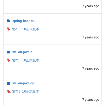
7 years ago
spring-boot-starters
🔖
发布3.5.0正式版本
7 years ago
weixin-java-common
🔖
发布3.5.0正式版本
7 years ago
weixin-java-cp
🔖
发布3.5.0正式版本
7 years ago