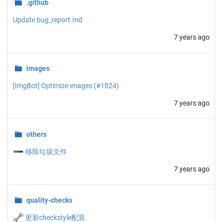
.github
Update bug_report.md
7 years ago
images
[ImgBot] Optimize images (#1024)
7 years ago
others
➖
移除垃圾文件
7 years ago
quality-checks
🔧
更新checkstyle配置