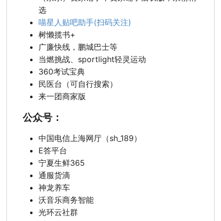
选
喵星人贴吧助手(扫码关注)
树懒揽书+
广廉快线，鹏城巴士等
当燃挑战、sportlight轻灵运动
360考试宝典
民医台（可自行搜索）
来一团商家版
公众号：
中国电信上海网厅（sh_189）
E答平台
宁夏生鲜365
通服货滴
神龙养车
沃音乐商务智能
光环云社群