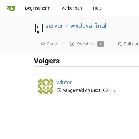
Beginscherm
Verkennen
Help
server
wxJava-final
/
Code
Kwesties
Pull-aa
0
Volgers
winter
Aangemeld op Dec 09, 2019