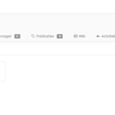
nvragen
Publicaties
Wiki
Activitei
0
0