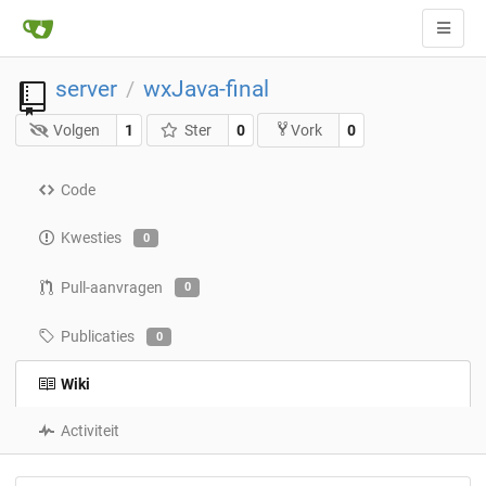
server
wxJava-final
/
Volgen
1
Ster
0
0
Vork
Code
Kwesties
0
Pull-aanvragen
0
Publicaties
0
Wiki
Activiteit