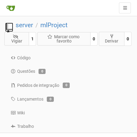
server
mlProject
/
Marcar como
1
0
0
Vigiar
favorito
Derivar
Código
Questões
0
Pedidos de integração
0
Lançamentos
0
Wiki
Trabalho