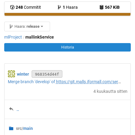
248
Commitit
1
Haara
567 KiB
Haara:
release
mlProject
mallinkService
/
Historia
winter
968354d44f
Merge branch 'develop' of
https://git.malls.iformall.com/server/mlProject
4 kuukautta sitten
..
src/
main