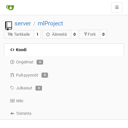
server
mlProject
/
Tarkkaile
1
Äänestä
0
0
Fork
Koodi
Ongelmat
0
Pull-pyynnöt
0
Julkaisut
0
Wiki
Toiminta