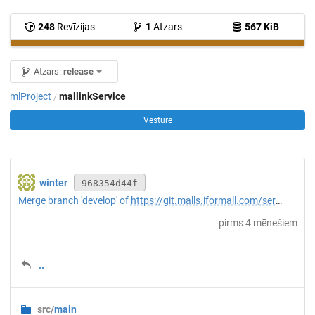
248
Revīzijas
1
Atzars
567 KiB
Atzars:
release
mlProject
mallinkService
/
Vēsture
winter
968354d44f
Merge branch 'develop' of
https://git.malls.iformall.com/server/mlProject
pirms 4 mēnešiem
..
src/
main