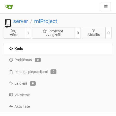
server
mlProject
/
Pievienot
1
0
0
Vērot
zvaigznīti
Atdalīts
Kods
Problēmas
0
Izmaiņu pieprasījumi
0
Laidieni
0
Vikivietne
Aktivitāte