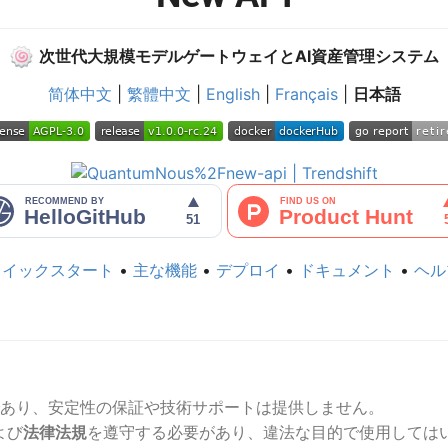
🍥
次世代大規模モデルゲートウェイとAI資産管理システム
简体中文
|
繁體中文
|
English
|
Français
|
日本語
クイックスタート
•
主な機能
•
デプロイ
•
ドキュメント
•
ヘル
あり、安定性の保証や技術サポートは提供しません。
よび
法律法規
を遵守する必要があり、違法な目的で使用しては