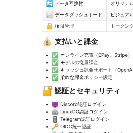
🔄
データ互換性
オリジナル
📈
データダッシュボード
ビジュア
🔒
権限管理
トークン
💰
支払いと課金
✅
オンライン充電（EPay、Stripe）
✅
モデルの従量課金
✅
キャッシュ課金サポート（OpenAI、
✅
柔軟な課金ポリシー設定
🔐
認証とセキュリティ
😈
Discord認証ログイン
🤖
LinuxDO認証ログイン
📱
Telegram認証ログイン
🔑
OIDC統一認証