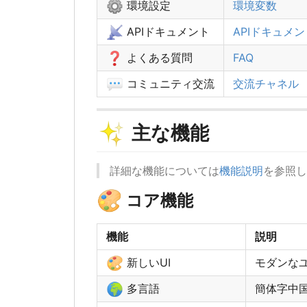
⚙️
環境設定
環境変数
📡
APIドキュメント
APIドキュメン
❓
よくある質問
FAQ
💬
コミュニティ交流
交流チャネル
✨
主な機能
詳細な機能については
機能説明
を参照し
🎨
コア機能
機能
説明
🎨
新しいUI
モダンな
🌍
多言語
簡体字中