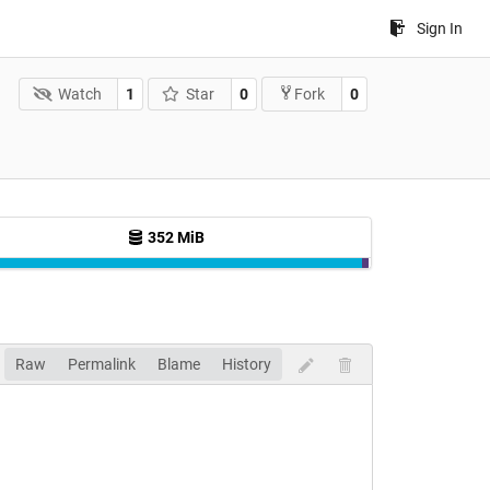
Sign In
Watch
1
Star
0
0
Fork
352 MiB
Raw
Permalink
Blame
History