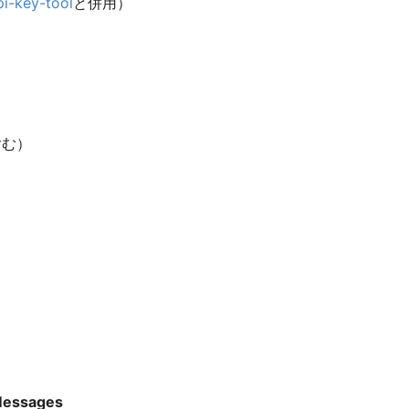
i-key-tool
と併用）
含む）
Messages