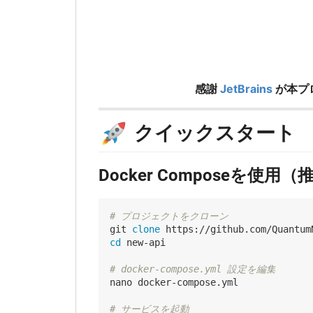
感謝
JetBrains
が本プ
🚀
クイックスタート
Docker Composeを使用（
# プロジェクトをクローン
git 
clone
cd
 new-api

# docker-compose.yml 設定を編集
nano docker-compose.yml

# サービスを起動