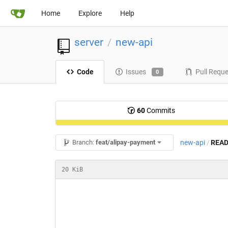
Home
Explore
Help
server
new-api
/
Code
Issues
Pull Requ
0
60
Commits
new-api
READ
Branch:
feat/alipay-payment
/
20 KiB