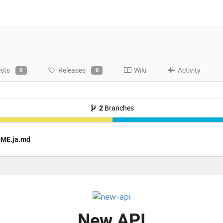
ests
Releases
Wiki
Activity
0
0
2
Branches
ME.ja.md
New API