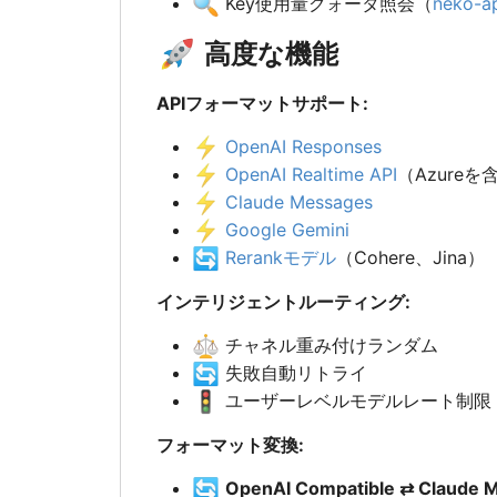
🔍
Key使用量クォータ照会（
neko-ap
🚀
高度な機能
APIフォーマットサポート:
⚡
OpenAI Responses
⚡
OpenAI Realtime API
（Azureを
⚡
Claude Messages
⚡
Google Gemini
🔄
Rerankモデル
（Cohere、Jina）
インテリジェントルーティング:
⚖️
チャネル重み付けランダム
🔄
失敗自動リトライ
🚦
ユーザーレベルモデルレート制限
フォーマット変換:
🔄
OpenAI Compatible ⇄ Claude 