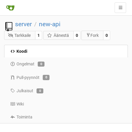
server
new-api
/
Tarkkaile
1
Äänestä
0
0
Fork
Koodi
Ongelmat
0
Pull-pyynnöt
0
Julkaisut
0
Wiki
Toiminta