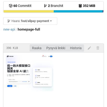
60
Commitit
2
Branchit
352 MiB
Haara:
feat/alipay-payment
new-api
homepage-full
/
Raaka
Pysyvä linkki
Historia
396 KiB