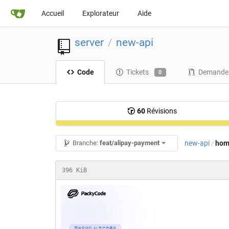
Accueil
Explorateur
Aide
server
new-api
/
Code
Tickets
Demandes
0
60
Révisions
new-api
hom
Branche:
feat/alipay-payment
/
396 KiB