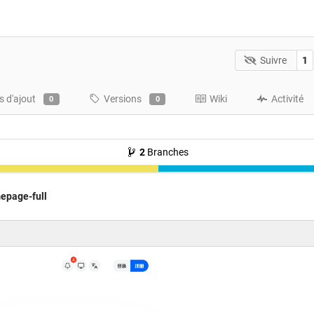
Suivre
1
 d'ajout
Versions
Wiki
Activité
0
0
2
Branches
epage-full